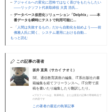
アジャイルへの変化に恐怖ではなく喜びをもたらしたい
――リックソフト代表取締役 大貫 浩氏...
データベース仮想化ソリューション「Delphix」――本
番データを瞬時にテストで利用可能に...
「人間は失敗するもの」だから自動化を始めよう――前
佛雅人氏に聞く、システム運用における自動...
もっと読む
この記事の著者
坂井 直美（サカイ ナオミ）
SE、通信教育講座の編集、IT系出版社の書
籍編集を経てフリーランスへ。IT分野で原
稿を書いたり編集したり翻訳したり。
※プロフィールは、執筆時点、または直近の記事の寄稿時点で
の内容です
この著者の最近の執筆記事