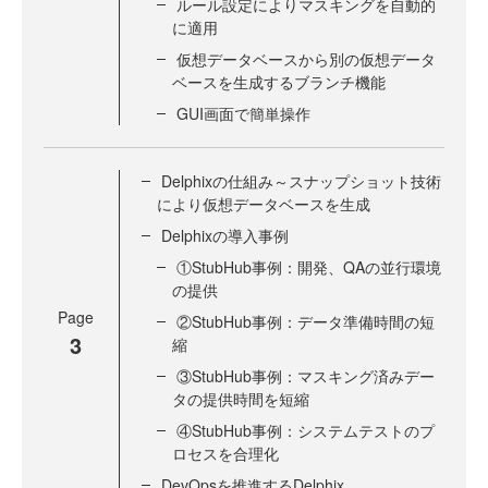
ルール設定によりマスキングを自動的
に適用
仮想データベースから別の仮想データ
ベースを生成するブランチ機能
GUI画面で簡単操作
Delphixの仕組み～スナップショット技術
により仮想データベースを生成
Delphixの導入事例
①StubHub事例：開発、QAの並行環境
の提供
Page
②StubHub事例：データ準備時間の短
3
縮
③StubHub事例：マスキング済みデー
タの提供時間を短縮
④StubHub事例：システムテストのプ
ロセスを合理化
DevOpsを推進するDelphix