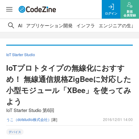
新規
ログイン
会員登録
AI
アプリケーション開発
インフラ
エンジニアの生き
IoT Starter Studio
IoTプロトタイプの無線化におすす
め！ 無線通信規格ZigBeeに対応した
小型モジュール「XBee」を使ってみ
よう
IoT Starter Studio 第6回
うこ（dotstudio株式会社）
[著]
2016/12/01 14:00
デバイス