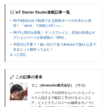
IoT Starter Studio連載記事一覧
Wi-Fi経由のみで制御できる開発ボードが日本から発
売！ 「obniz」で気軽にIoTハッ...
Wi-FiとBLEを搭載！ ディスプレイと、拡張が容易なオ
プションパーツが新感覚の「M5S...
半田付け不要？！縫い付けて使うArduinoで激iLLな音で
光るニット帽作ってみた！
もっと読む
この記事の著者
うこ（dotstudio株式会社）（ウコ）
ハードウェアの試作からバックエンドシ
ステム設計まで幅広く手がけるエンジニ
ア。ヒトとテクノロジーの融和をモノづく