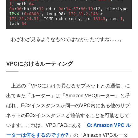
1
,
 ngth 
64
0a
:
96
:
bb
:
d9
:
32
:
dd 
>
0a
:
14
:
57
:
86
:
19
:
f2
,
 ethertype 
IPv4
(
0x0800
),
 lengt98
:
172.31
.
2.146
>
172.31
.
24.51
:
 ICMP echo reply
,
 id 
13145
,
 seq 
1
,
leth 
64
わざわざ見るようなものではなかったですね……。
VPCにおけるルーティング
上述の「VPCにおける異なるサブネットとの通信」に
出てきた「ルーター」は「Amazon VPCルーター」と呼
ばれ、EC2インスタンスが同一のVPC内にある他のサブ
ネットのEC2インスタンスと通信することを可能として
います。これは、VPC FAQにある「
Q: Amazon VPC ル
ーターは何をするのですか?
」の「Amazon VPCルータ