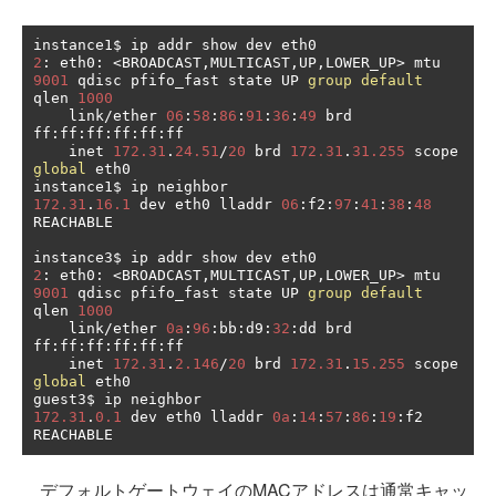
2
:
 eth0
:
<
BROADCAST
,
MULTICAST
,
UP
,
LOWER_UP
>
 mtu 
9001
 qdisc pfifo_fast state UP 
group
default
qlen 
1000
    link
/
ether 
06
:
58
:
86
:
91
:
36
:
49
 brd 
ff
:
ff
:
ff
:
ff
:
ff
:
ff

    inet 
172.31
.
24.51
/
20
 brd 
172.31
.
31.255
 scope 
global
 eth0

172.31
.
16.1
 dev eth0 lladdr 
06
:
f2
:
97
:
41
:
38
:
48
REACHABLE

2
:
 eth0
:
<
BROADCAST
,
MULTICAST
,
UP
,
LOWER_UP
>
 mtu 
9001
 qdisc pfifo_fast state UP 
group
default
qlen 
1000
    link
/
ether 
0a
:
96
:
bb
:
d9
:
32
:
dd brd 
ff
:
ff
:
ff
:
ff
:
ff
:
ff

    inet 
172.31
.
2.146
/
20
 brd 
172.31
.
15.255
 scope 
global
 eth0

172.31
.
0.1
 dev eth0 lladdr 
0a
:
14
:
57
:
86
:
19
:
f2 
REACHABLE
デフォルトゲートウェイのMACアドレスは通常キャッ