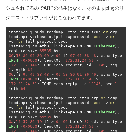
シュされてるのでARPの発生はなく、そのままpingのリ
クエスト・リプライがおこなわれてます。
instance1$ sudo tcpdump 
-
etni eth0 icmp 
or
 arp

tcpdump
:
 verbose output suppressed
,
use
-
v 
or
-
vv 
for
 full protocol dode

listening on eth0
,
 link
-
type EN10MB 
(
Ethernet
),
capture size 
65535
06
:
58
:
86
:
91
:
36
:
49
>
06
:
f2
:
97
:
41
:
38
:
48
,
 ethertype 
IPv4
(
0x0800
),
 lengt98
:
172.31
.
24.51
>
172.31
.
2.146
:
 ICMP echo request
,
 id 
13145
,
 seq 
1
,
 ngth 
64
06
:
f2
:
97
:
41
:
38
:
48
>
06
:
58
:
86
:
91
:
36
:
49
,
 ethertype 
IPv4
(
0x0800
),
 lengt98
:
172.31
.
2.146
>
172.31
.
24.51
:
 ICMP echo reply
,
 id 
13145
,
 seq 
1
,
leth 
64
instance3$ sudo tcpdump 
-
etni eth0 arp 
or
 icmp

tcpdump
:
 verbose output suppressed
,
use
-
v 
or
-
vv 
for
 full protocol dode

listening on eth0
,
 link
-
type EN10MB 
(
Ethernet
),
capture size 
65535
0a
:
14
:
57
:
86
:
19
:
f2 
>
0a
:
96
:
bb
:
d9
:
32
:
dd
,
 ethertype 
IPv4
(
0x0800
),
 lengt98
:
172.31
.
24.51
>
172.31
.
2.146
:
 ICMP echo request
,
 id 
13145
,
 seq 