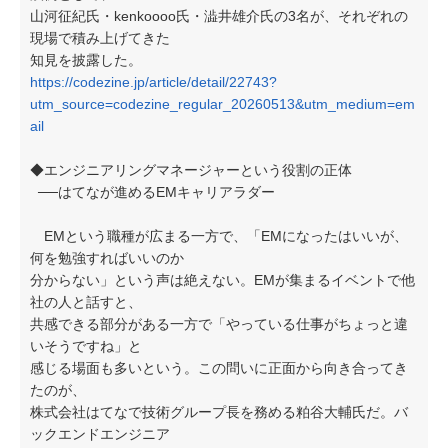
山河征紀氏・kenkoooo氏・澁井雄介氏の3名が、それぞれの
現場で積み上げてきた
知見を披露した。
https://codezine.jp/article/detail/22743?
utm_source=codezine_regular_20260513&utm_medium=em
ail
◆エンジニアリングマネージャーという役割の正体
──はてなが進めるEMキャリアラダー
EMという職種が広まる一方で、「EMになったはいいが、
何を勉強すればいいのか
分からない」という声は絶えない。EMが集まるイベントで他
社の人と話すと、
共感できる部分がある一方で「やっている仕事がちょっと違
いそうですね」と
感じる場面も多いという。この問いに正面から向き合ってき
たのが、
株式会社はてなで技術グループ長を務める粕谷大輔氏だ。バ
ックエンドエンジニア