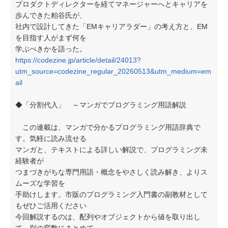
プロダクトディレクターを経てマネージャーへとキャリアを
歩んできた粕谷氏が、
社内で設計してきた「EMキャリアラダー」の考え方と、EM
を目指す人がまず何を
学ぶべきかを語った。
https://codezine.jp/article/detail/24013?
utm_source=codezine_regular_20260513&utm_medium=em
ail
◆「分割代入」 ～マンガでプログラミング用語解説
この連載は、マンガで分かるプログラミング用語辞典で
す。気軽に読み流せる
マンガと、テキストによる詳しい解説で、プログラミング未
経験者が
つまづきがちな専門用語・概念をやさしく読み解き、よりス
ムーズな学習を
手助けします。市販のプログラミング入門書の副教材として
もぜひご活用ください
今回解説するのは、配列やオブジェクトから値を取り出し