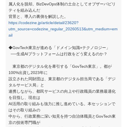
属人化を脱却。BizDevOps体制の土台としてオブザーバビリ
ティを組み込んだ
背景と、導入の裏側を解説した。
https://codezine.jp/article/detail/23620?
utm_source=codezine_regular_20260513&utm_medium=em
ail
◆GovTech東京が進める「ドメイン知識×テクノロジー」
──生成AIプラットフォームは行政をどう変えるのか？
東京都のデジタル化を牽引する「GovTech東京」。都が
100%出資し2023年に
設立された同財団は、東京都のデジタル担当局である「デジ
タルサービス局」と
連携しながら、都民サービスの向上や行政職員の業務最適化
を目指し、現在は
AI活用の取り組みも強力に推し進めている。本セッションで
はその取り組みの
中から、行政業務に深い知見を持つ自治体職員とGovTech東
京の技術専門職が