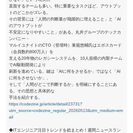
直面するチームも多い。特に重要なタスクほど、アウトプッ
トのどこかがズレる。
その背景には「人間の判断量が飛躍的に増えること」と「AI
のアウトプットが
不安定になりやすいこと」がある。丸井グループのテックカ
ンパニー・
マルイユナイトのCTO（登壇時）巣籠悠輔氏はエポスカード
（会員数約800万人）を
支える20年物のレガシーシステムを、10人規模の内製チーム
でAI駆動開発により
刷新を進めている。鍵は「AIに何をさせるか」ではなく「AI
に何をさせないか」、
そして「人間がどこで判断するか」を明確にすることにあ
る。その思想と具体的な
手法を紹介する。
https://codezine.jp/article/detail/23731?
utm_source=codezine_regular_20260513&utm_medium=em
ail
◆ITエンジニア注目トレンドを総まとめ！週間ニュースラン