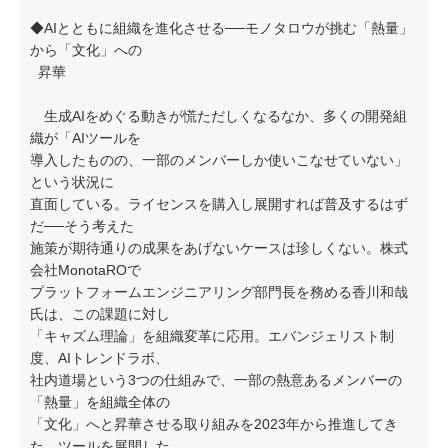
◆AIとともに組織を進化させる──モノタロウが挑む「熱量」
から「文化」への
昇華
生成AIをめぐる動きが慌ただしくなるなか、多くの開発組
織が「AIツールを
導入したものの、一部のメンバーしか使いこなせていない」
という状況に
直面している。ライセンスを購入し展開すれば普及するはず
だ──そう考えた
施策が期待通りの成果をあげないケースは珍しくない。株式
会社MonotaROで
プラットフォームエンジニアリング部門長を務める香川和哉
氏は、この課題に対し
「キャズム理論」を組織変革に応用。エバンジェリスト制
度、AIトレンドラボ、
社内道場という3つの仕組みで、一部の熱意あるメンバーの
「熱量」を組織全体の
「文化」へと昇華させる取り組みを2023年から推進してき
た。ツールを展開した