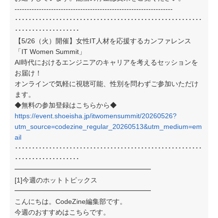
-----------------------------------------------------------------
･･･････････････････････････････････････････････････････
･･･････････････････
【5/26（火）開催】女性IT人材を応援するカンファレンス
「IT Women Summit」
AI時代におけるエンジニアのキャリアを考えるセッションを
お届け！
オンラインで気軽に視聴可能、性別を問わずご参加いただけ
ます。
◆無料の参加登録はこちらから◆
https://event.shoeisha.jp/itwomensummit/20260526?
utm_source=codezine_regular_20260513&utm_medium=em
ail
･･･････････････････････････････････････････････････････
･･･････････････････
━━━━━━━━━━━━━━━━━━━━
[1]今週のホットトピックス
━━━━━━━━━━━━━━━━━━━━
こんにちは。CodeZine編集部です。
今週のおすすめはこちらです。