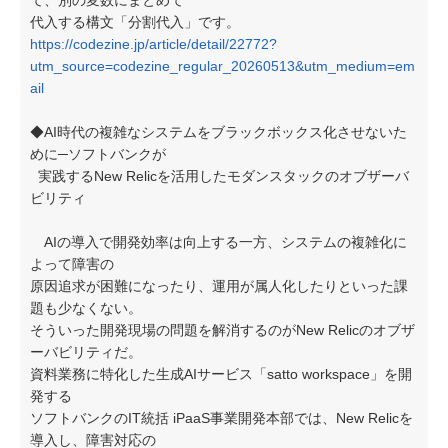
て、別の変数にまとめて
代入する構文「分割代入」です。
https://codezine.jp/article/detail/22772?
utm_source=codezine_regular_20260513&utm_medium=em
ail
◆AI時代の複雑なシステムをブラックボックス化させないた
めに─ソフトバンクが
実践するNew Relicを活用したモダンスタックのオブザーバ
ビリティ
AIの導入で開発効率は向上する一方、システムの複雑化に
よって障害の
原因追求が困難になったり、運用が属人化したりといった課
題も少なくない。
そういった開発現場の問題を解消するのがNew Relicのオブザ
ーバビリティだ。
資料業務に特化した生成AIサービス「satto workspace」を開
発する
ソフトバンクのIT統括 iPaaS事業開発本部では、New Relicを
導入し、障害対応の