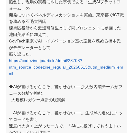
協働し、現場の実務に即した事例である「生成AIプラットフ
ォーム」の
開発についてパネルディスカッションを実施。東京都でICT職
を務める石毛大悟氏
練馬区役所から派遣研修生として同プロジェクトに参画した
池田美結氏に加えて、
GovTech東京でAI・イノベーション室の室長を務める橋本氏
がモデレーターとして
振り返った。
https://codezine.jp/article/detail/23708?
utm_source=codezine_regular_20260513&utm_medium=em
ail
◆AIが書けるからこそ、書かせない──少人数内製チームがフ
ェーズ分離で挑む、
大規模レガシー刷新の現実解
AIが書けるからこそ、書かせない──。生成AIの進化によっ
てコードを書く
速度は大きく上がった一方で、「AIに丸投げしてもうまくい
かない」という現実に