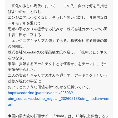
変化の激しい現代において、「この先、自分は何を目指せ
ばよいのか」と悩む
エンジニアは少なくない。そうした問いに対し、具体的なロ
ールモデルを通じて
思考の手がかりを提示する試みが、株式会社カケハシの小田
中育生氏が主宰する
「エンジニアキャリア図鑑」である。株式会社電通総研の米
久保剛氏、
株式会社MonotaROの尾髙敏之氏を迎え、「技術とビジネス
をつなぎ、
事業に貢献するアーキテクトとは何者か」をテーマに、その
実像が語られた。
二人の実践とキャリアの歩みを通して、アーキテクトという
役割が現代の事業に
おいてどのような価値を持つのかを紐解いていく。
https://codezine.jp/article/detail/22893?
utm_source=codezine_regular_20260513&utm_medium=em
ail
◆国内最大級の転職サイト「doda」は、15年以上稼働するシ