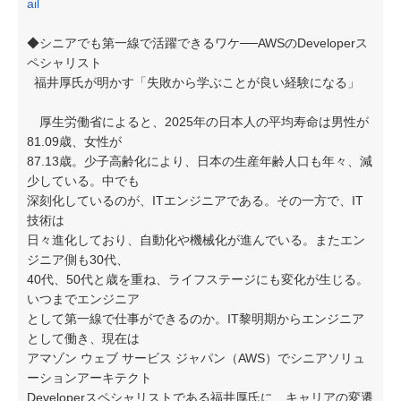
ail
◆シニアでも第一線で活躍できるワケ──AWSのDeveloperス
ペシャリスト
福井厚氏が明かす「失敗から学ぶことが良い経験になる」
厚生労働省によると、2025年の日本人の平均寿命は男性が
81.09歳、女性が
87.13歳。少子高齢化により、日本の生産年齢人口も年々、減
少している。中でも
深刻化しているのが、ITエンジニアである。その一方で、IT
技術は
日々進化しており、自動化や機械化が進んでいる。またエン
ジニア側も30代、
40代、50代と歳を重ね、ライフステージにも変化が生じる。
いつまでエンジニア
として第一線で仕事ができるのか。IT黎明期からエンジニア
として働き、現在は
アマゾン ウェブ サービス ジャパン（AWS）でシニアソリュ
ーションアーキテクト
Developerスペシャリストである福井厚氏に、キャリアの変遷