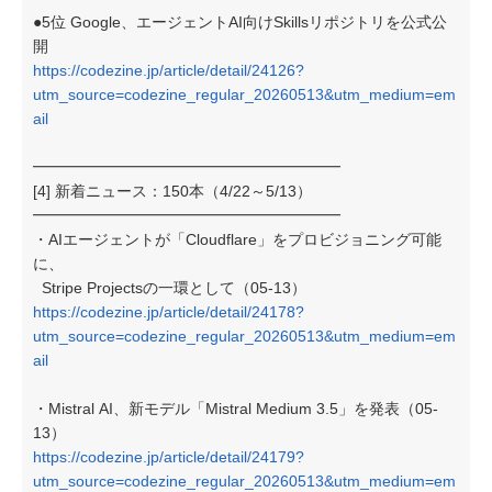
●5位 Google、エージェントAI向けSkillsリポジトリを公式公
開
https://codezine.jp/article/detail/24126?
utm_source=codezine_regular_20260513&utm_medium=em
ail
━━━━━━━━━━━━━━━━━━━━
[4] 新着ニュース：150本（4/22～5/13）
━━━━━━━━━━━━━━━━━━━━
・AIエージェントが「Cloudflare」をプロビジョニング可能
に、
Stripe Projectsの一環として（05-13）
https://codezine.jp/article/detail/24178?
utm_source=codezine_regular_20260513&utm_medium=em
ail
・Mistral AI、新モデル「Mistral Medium 3.5」を発表（05-
13）
https://codezine.jp/article/detail/24179?
utm_source=codezine_regular_20260513&utm_medium=em