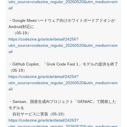
utm_source=codezine_regular_20260520&utm_medium=em
ail
・Google Meetハードウェア向けホワイトボードアドオンが
Android対応に
（05-19）
https://codezine.jp/article/detail/24256?
utm_source=codezine_regular_20260520&utm_medium=em
ail
・GitHub Copilot、「Grok Code Fast 1」モデルの提供を終了
（05-19）
https://codezine.jp/article/detail/24254?
utm_source=codezine_regular_20260520&utm_medium=em
ail
・Sansan、国産生成AIプロジェクト「GENIAC」で開発した
モデルを
自社サービスに実装（05-19）
https://codezine.jp/article/detail/24263?
utm_source=codezine_regular_20260520&utm_medium=em