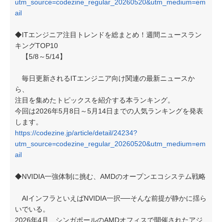
utm_source=codezine_regular_20260520&utm_medium=em
ail
◆ITエンジニア注目トレンドを総まとめ！週間ニュースラン
キングTOP10
【5/8～5/14】
毎日更新されるITエンジニア向け関連の最新ニュースか
ら、
注目を集めたトピックスを紹介する本ランキング。
今回は2026年5月8日～5月14日までの人気ランキングを発表
します。
https://codezine.jp/article/detail/24234?
utm_source=codezine_regular_20260520&utm_medium=em
ail
◆NVIDIA一強体制に挑む、AMDのオープンエコシステム戦略
AIインフラといえばNVIDIA一択──そんな前提が静かに揺ら
いでいる。
2026年4月、シンガポールのAMDオフィスで開催されたアジ