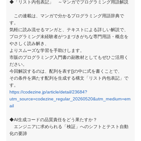
◆「リスト内包表記」 ～マンガでプログラミング用語解説
この連載は、マンガで分かるプログラミング用語辞典で
す。
気軽に読み流せるマンガと、テキストによる詳しい解説で、
プログラミング未経験者がつまづきがちな専門用語・概念を
やさしく読み解き、
よりスムーズな学習を手助けします。
市販のプログラミング入門書の副教材としてもぜひご活用く
ださい。
今回解説するのは、配列を表す[]の中に式を書くことで、
その条件を満たす配列を生成する構文「リスト内包表記」で
す。
https://codezine.jp/article/detail/23684?
utm_source=codezine_regular_20260520&utm_medium=em
ail
◆AI生成コードの品質責任をどう果たすか？
エンジニアに求められる「検証」へのシフトとテスト自動
化の要諦