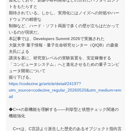
激化しており、創薬や材料開発などの分野にパラダイムシフ
トをもたらすと
期待されている。しかし、実用化にはノイズへの対処やハー
ドウェアの精密な
制御など、ハード・ソフト両面で多くの壁が立ちはだかって
いるのが現状だ。
本記事では、Developers Summit 2026で実施された
大阪大学 量子情報・量子生命研究センター（QIQB）の森俊
夫氏による
講演を基に、研究室レベルの実験装置を、安定稼働する
「コンピュータシステム」へと進化させるための量子コンピ
ュータ開発について
掘り下げる。
https://codezine.jp/article/detail/24197?
utm_source=codezine_regular_20260520&utm_medium=em
ail
◆C++の新機能を理解する――列挙型と状態チェック関連の
機能強化
C++は、C言語より派生した歴史のあるオブジェクト指向言