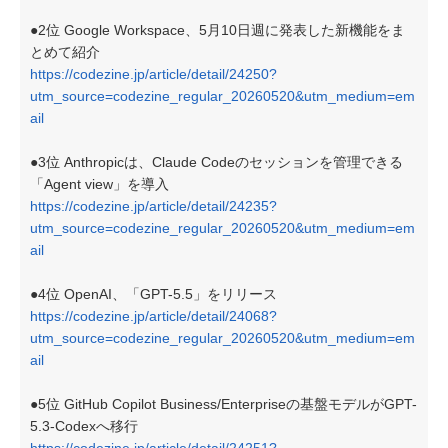
●2位 Google Workspace、5月10日週に発表した新機能をま
とめて紹介
https://codezine.jp/article/detail/24250?
utm_source=codezine_regular_20260520&utm_medium=em
ail
●3位 Anthropicは、Claude Codeのセッションを管理できる
「Agent view」を導入
https://codezine.jp/article/detail/24235?
utm_source=codezine_regular_20260520&utm_medium=em
ail
●4位 OpenAI、「GPT-5.5」をリリース
https://codezine.jp/article/detail/24068?
utm_source=codezine_regular_20260520&utm_medium=em
ail
●5位 GitHub Copilot Business/Enterpriseの基盤モデルがGPT-
5.3-Codexへ移行