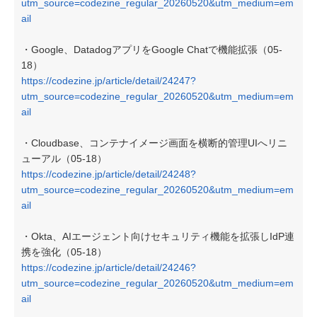
utm_source=codezine_regular_20260520&utm_medium=em
ail
・Google、DatadogアプリをGoogle Chatで機能拡張（05-
18）
https://codezine.jp/article/detail/24247?
utm_source=codezine_regular_20260520&utm_medium=em
ail
・Cloudbase、コンテナイメージ画面を横断的管理UIへリニ
ューアル（05-18）
https://codezine.jp/article/detail/24248?
utm_source=codezine_regular_20260520&utm_medium=em
ail
・Okta、AIエージェント向けセキュリティ機能を拡張しIdP連
携を強化（05-18）
https://codezine.jp/article/detail/24246?
utm_source=codezine_regular_20260520&utm_medium=em
ail