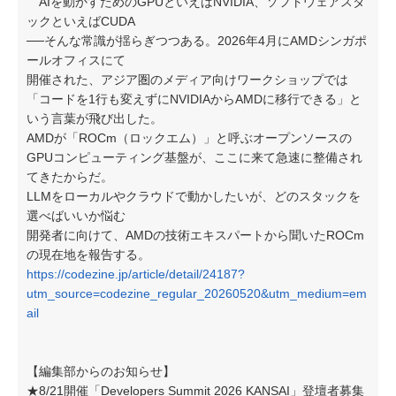
AIを動かすためのGPUといえばNVIDIA、ソフトウェアスタ
ックといえばCUDA
──そんな常識が揺らぎつつある。2026年4月にAMDシンガポ
ールオフィスにて
開催された、アジア圏のメディア向けワークショップでは
「コードを1行も変えずにNVIDIAからAMDに移行できる」と
いう言葉が飛び出した。
AMDが「ROCm（ロックエム）」と呼ぶオープンソースの
GPUコンピューティング基盤が、ここに来て急速に整備され
てきたからだ。
LLMをローカルやクラウドで動かしたいが、どのスタックを
選べばいいか悩む
開発者に向けて、AMDの技術エキスパートから聞いたROCm
の現在地を報告する。
https://codezine.jp/article/detail/24187?
utm_source=codezine_regular_20260520&utm_medium=em
ail
【編集部からのお知らせ】
★8/21開催「Developers Summit 2026 KANSAI」登壇者募集