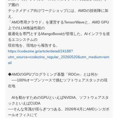
ア圏の
テックメディア向けワークショップには、AMDの技術陣に加
え、
「AMD専用クラウド」を運営するTensorWaveと、AMD GPU
上でのLLM推論性能の
最適化を専門とするMangoBoostが登壇した。AIインフラを巡
るエコシステムの
現在地を、現地から報告する。
https://codezine.jp/article/detail/24188?
utm_source=codezine_regular_20260520&utm_medium=em
ail
◆AMDのGPUプログラミング基盤「ROCm」とは何か
──100%オープンソースで挑むソフトウェアスタックの現
在地
AIを動かすためのGPUといえばNVIDIA、ソフトウェアスタ
ックといえばCUDA
──そんな常識が揺らぎつつある。2026年4月にAMDシンガポ
ールオフィスにて