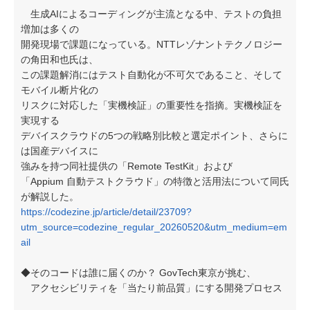
生成AIによるコーディングが主流となる中、テストの負担
増加は多くの
開発現場で課題になっている。NTTレゾナントテクノロジー
の角田和也氏は、
この課題解消にはテスト自動化が不可欠であること、そして
モバイル断片化の
リスクに対応した「実機検証」の重要性を指摘。実機検証を
実現する
デバイスクラウドの5つの戦略別比較と選定ポイント、さらに
は国産デバイスに
強みを持つ同社提供の「Remote TestKit」および
「Appium 自動テストクラウド」の特徴と活用法について同氏
が解説した。
https://codezine.jp/article/detail/23709?
utm_source=codezine_regular_20260520&utm_medium=em
ail
◆そのコードは誰に届くのか？ GovTech東京が挑む、
アクセシビリティを「当たり前品質」にする開発プロセス