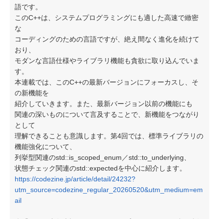
語です。
このC++は、システムプログラミングにも適した高速で緻密
な
コーディングのための言語ですが、絶え間なく進化を続けて
おり、
モダンな言語仕様やライブラリ機能も貪欲に取り込んでいま
す。
本連載では、このC++の最新バージョンにフォーカスし、そ
の新機能を
紹介していきます。また、最新バージョン以前の機能にも
関連の深いものについて言及することで、新機能をつながり
として
理解できることも意識します。第4回では、標準ライブラリの
機能強化について、
列挙型関連のstd::is_scoped_enum／std::to_underlying、
状態チェック関連のstd::expectedを中心に紹介します。
https://codezine.jp/article/detail/24232?
utm_source=codezine_regular_20260520&utm_medium=em
ail