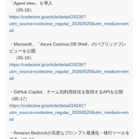
「Agent view」を導入
（05-18）
https://codezine.jp/article/detail/24235?
utm_source=codezine_regular_20260520&utm_medium=em
ail
・Microsoft、「Azure Cosmos DB Shell」のパブリックプレ
ビューを公開
（05-18）
https://codezine.jp/article/detail/24236?
utm_source=codezine_regular_20260520&utm_medium=em
ail
・GitHub Copilot、チーム別利用状況を取得するAPIを公開
（05-17）
https://codezine.jp/article/detail/24241?
utm_source=codezine_regular_20260520&utm_medium=em
ail
・Amazon Bedrockが高度なプロンプト最適化・移行ツールを