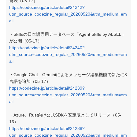
発表（05-17）
https://codezine.jp/article/detail/24242?
utm_source=codezine_regular_20260520&utm_medium=em
ail
・Skillsの日本語専用データベース「Agent Skills by ALSEL」
が公開（05-17）
https://codezine.jp/article/detail/24240?
utm_source=codezine_regular_20260520&utm_medium=em
ail
・Google Chat、Geminiによるメッセージ編集機能で新たに8
言語を追加（05-17）
https://codezine.jp/article/detail/24239?
utm_source=codezine_regular_20260520&utm_medium=em
ail
・Azure、Rust向け公式SDKを安定版としてリリース（05-
16）
https://codezine.jp/article/detail/24238?
utm_source=codezine_regular_20260520&utm_medium=em