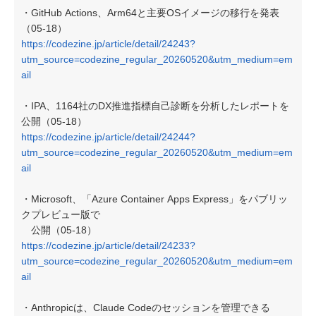
・GitHub Actions、Arm64と主要OSイメージの移行を発表
（05-18）
https://codezine.jp/article/detail/24243?
utm_source=codezine_regular_20260520&utm_medium=em
ail
・IPA、1164社のDX推進指標自己診断を分析したレポートを
公開（05-18）
https://codezine.jp/article/detail/24244?
utm_source=codezine_regular_20260520&utm_medium=em
ail
・Microsoft、「Azure Container Apps Express」をパブリッ
クプレビュー版で
公開（05-18）
https://codezine.jp/article/detail/24233?
utm_source=codezine_regular_20260520&utm_medium=em
ail
・Anthropicは、Claude Codeのセッションを管理できる