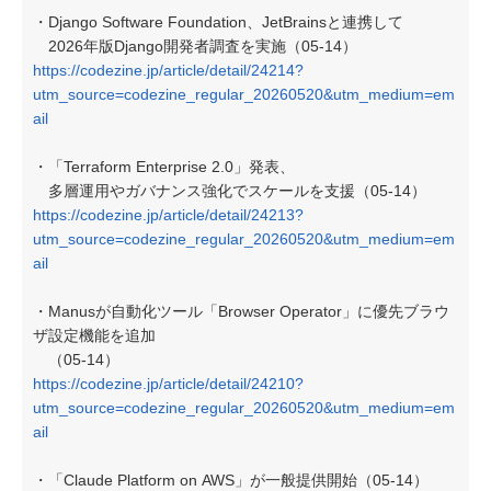
・Django Software Foundation、JetBrainsと連携して
2026年版Django開発者調査を実施（05-14）
https://codezine.jp/article/detail/24214?
utm_source=codezine_regular_20260520&utm_medium=em
ail
・「Terraform Enterprise 2.0」発表、
多層運用やガバナンス強化でスケールを支援（05-14）
https://codezine.jp/article/detail/24213?
utm_source=codezine_regular_20260520&utm_medium=em
ail
・Manusが自動化ツール「Browser Operator」に優先ブラウ
ザ設定機能を追加
（05-14）
https://codezine.jp/article/detail/24210?
utm_source=codezine_regular_20260520&utm_medium=em
ail
・「Claude Platform on AWS」が一般提供開始（05-14）