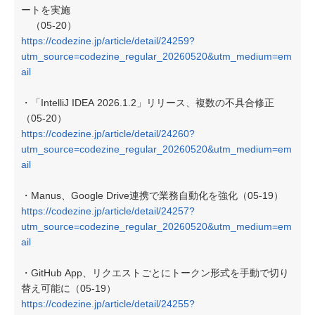
ートを実施
（05-20）
https://codezine.jp/article/detail/24259?
utm_source=codezine_regular_20260520&utm_medium=em
ail
・「IntelliJ IDEA 2026.1.2」リリース、複数の不具合修正
（05-20）
https://codezine.jp/article/detail/24260?
utm_source=codezine_regular_20260520&utm_medium=em
ail
・Manus、Google Drive連携で業務自動化を強化（05-19）
https://codezine.jp/article/detail/24257?
utm_source=codezine_regular_20260520&utm_medium=em
ail
・GitHub App、リクエストごとにトークン形式を手動で切り
替え可能に（05-19）
https://codezine.jp/article/detail/24255?