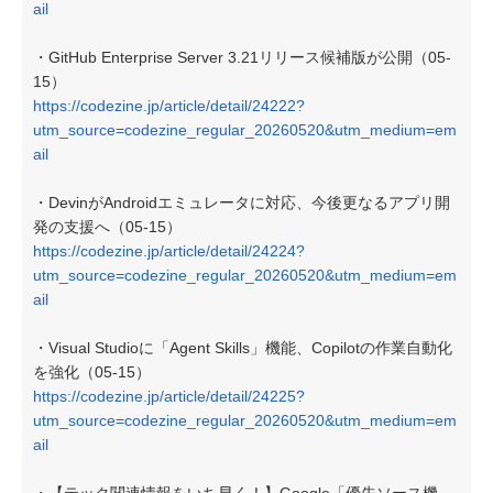
ail
・GitHub Enterprise Server 3.21リリース候補版が公開（05-
15）
https://codezine.jp/article/detail/24222?
utm_source=codezine_regular_20260520&utm_medium=em
ail
・DevinがAndroidエミュレータに対応、今後更なるアプリ開
発の支援へ（05-15）
https://codezine.jp/article/detail/24224?
utm_source=codezine_regular_20260520&utm_medium=em
ail
・Visual Studioに「Agent Skills」機能、Copilotの作業自動化
を強化（05-15）
https://codezine.jp/article/detail/24225?
utm_source=codezine_regular_20260520&utm_medium=em
ail