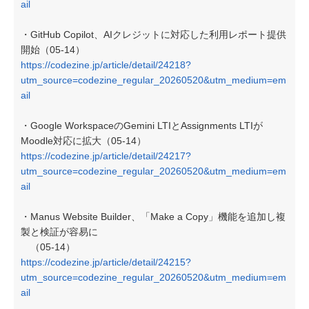
ail
・GitHub Copilot、AIクレジットに対応した利用レポート提供
開始（05-14）
https://codezine.jp/article/detail/24218?
utm_source=codezine_regular_20260520&utm_medium=em
ail
・Google WorkspaceのGemini LTIとAssignments LTIが
Moodle対応に拡大（05-14）
https://codezine.jp/article/detail/24217?
utm_source=codezine_regular_20260520&utm_medium=em
ail
・Manus Website Builder、「Make a Copy」機能を追加し複
製と検証が容易に
（05-14）
https://codezine.jp/article/detail/24215?
utm_source=codezine_regular_20260520&utm_medium=em
ail