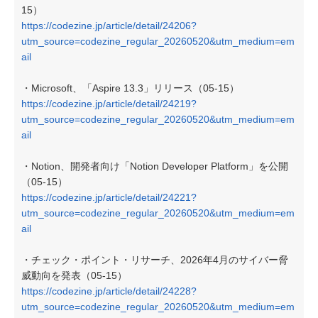
15）
https://codezine.jp/article/detail/24206?
utm_source=codezine_regular_20260520&utm_medium=em
ail
・Microsoft、「Aspire 13.3」リリース（05-15）
https://codezine.jp/article/detail/24219?
utm_source=codezine_regular_20260520&utm_medium=em
ail
・Notion、開発者向け「Notion Developer Platform」を公開
（05-15）
https://codezine.jp/article/detail/24221?
utm_source=codezine_regular_20260520&utm_medium=em
ail
・チェック・ポイント・リサーチ、2026年4月のサイバー脅
威動向を発表（05-15）
https://codezine.jp/article/detail/24228?
utm_source=codezine_regular_20260520&utm_medium=em