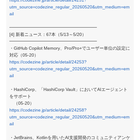
https://codezine.jp/article/detail/24251?
utm_source=codezine_regular_20260520&utm_medium=em
ail
━━━━━━━━━━━━━━━━━━━━
[4] 新着ニュース：67本（5/13～5/20）
━━━━━━━━━━━━━━━━━━━━
・GitHub Copilot Memory、Pro/Pro+でユーザー単位の設定に
対応（05-20）
https://codezine.jp/article/detail/24253?
utm_source=codezine_regular_20260520&utm_medium=em
ail
・HashiCorp、「HashiCorp Vault」においてAIエー​​ジェント
をサポート
（05-20）
https://codezine.jp/article/detail/24258?
utm_source=codezine_regular_20260520&utm_medium=em
ail
・JetBrains、Kotlinを用いたAI支援開発のコミュニティアンケ