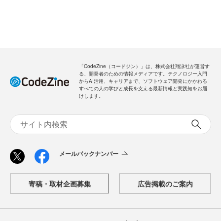
「CodeZine（コードジン）」は、株式会社翔泳社が運営す
る、開発者のための情報メディアです。テクノロジー入門
からAI活用、キャリアまで、ソフトウェア開発にかかわる
すべての人の学びと成長を支える最新情報と実践知をお届
けします。
メールバックナンバー
寄稿・取材企画募集
広告掲載のご案内