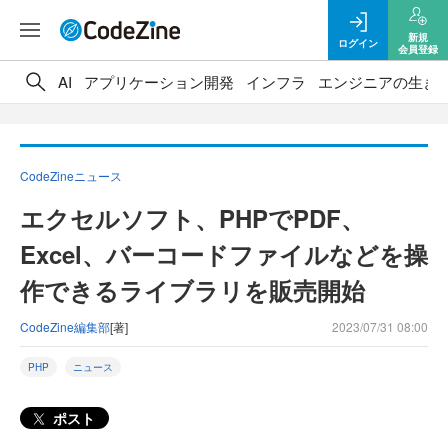
新規
ログイン
会員登録
AI
アプリケーション開発
インフラ
エンジニアの生き
CodeZineニュース
エクセルソフト、PHPでPDF、
Excel、バーコードファイルなどを操
作できるライブラリを販売開始
CodeZine編集部
[著]
2023/07/31 08:00
PHP
ニュース
ポスト