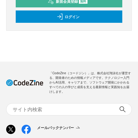
新規会員登録
無料
ログイン
「CodeZine（コードジン）」は、株式会社翔泳社が運営す
る、開発者のための情報メディアです。テクノロジー入門
からAI活用、キャリアまで、ソフトウェア開発にかかわる
すべての人の学びと成長を支える最新情報と実践知をお届
けします。
メールバックナンバー