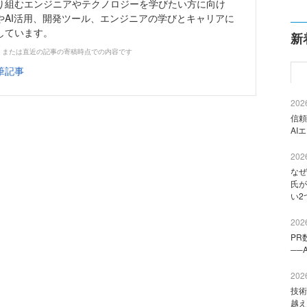
り組むエンジニアやテクノロジーを学びたい方に向け
やAI活用、開発ツール、エンジニアの学びとキャリアに
しています。
新
、または直近の記事の寄稿時点での内容です
筆記事
2026
信頼
AI
2026
なぜ
氏が
い2
2026
PR
──
2026
技術
越え