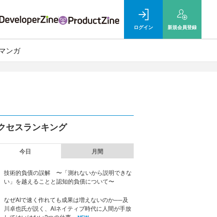
ログイン
新規
会員登録
マンガ
クセスランキング
今日
月間
技術的負債の誤解 〜「測れないから説明できな
い」を越えることと認知的負債について〜
なぜAIで速く作れても成果は増えないのか──及
川卓也氏が説く、AIネイティブ時代に人間が手放
してはいけない2つの仕事