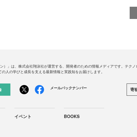
ードジン）」は、株式会社翔泳社が運営する、開発者のための情報メディアです。テク
ての人の学びと成長を支える最新情報と実践知をお届けします。
メールバックナンバー
寄
録
イベント
BOOKS