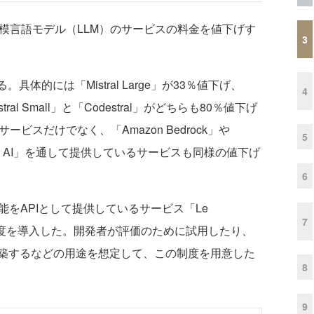
る大規模言語モデル（LLM）のサービスの料金を値下げす
3
。
体的には「Mistral Large」が33％値下げ、
4
stral Small」と「Codestral」がどちらも80％値下げ
るサービスだけでなく、「Amazon Bedrock」や
5
e Vertex AI」を通して提供しているサービスも同様の値下げ
6
の機能をAPIとして提供しているサービス「Le
7
きる制度を導入した。開発者が評価のために試用したり、
築するなどの用途を想定して、この制度を用意した
8
9