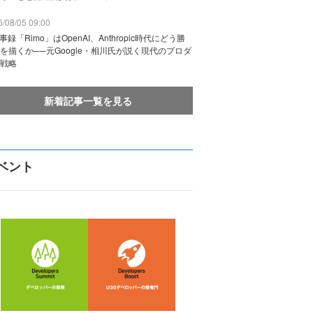
/08/05 09:00
議事録「Rimo」はOpenAI、Anthropic時代にどう勝
を描くか──元Google・相川氏が説く現代のプロダ
戦略
新着記事一覧を見る
ベント