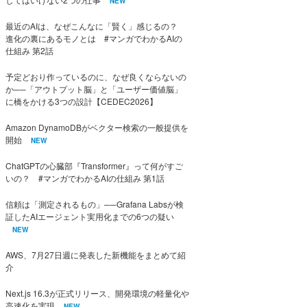
NEW
最近のAIは、なぜこんなに「賢く」感じるの？
進化の裏にあるモノとは #マンガでわかるAIの
仕組み 第2話
予定どおり作っているのに、なぜ良くならないの
か──「アウトプット脳」と「ユーザー価値脳」
に橋をかける3つの設計【CEDEC2026】
Amazon DynamoDBがベクター検索の一般提供を
開始
NEW
ChatGPTの心臓部『Transformer』って何がすご
いの？ #マンガでわかるAIの仕組み 第1話
信頼は「測定されるもの」──Grafana Labsが検
証したAIエージェント実用化までの6つの疑い
NEW
AWS、7月27日週に発表した新機能をまとめて紹
介
Next.js 16.3が正式リリース、開発環境の軽量化や
高速化を実現
NEW