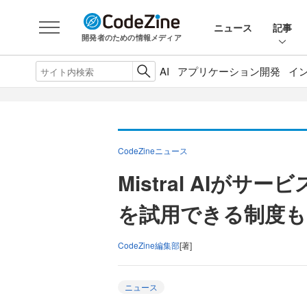
ニュース
記事
開発者のための情報メディア
AI
アプリケーション開発
イ
CodeZineニュース
Mistral AIがサ
を試用できる制度も
CodeZine編集部
[著]
ニュース