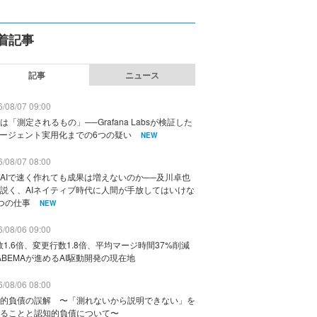
着記事
記事
ニュース
/08/07 09:00
は「測定されるもの」──Grafana Labsが検証した
エージェント実用化までの6つの疑い
NEW
/08/07 08:00
AIで速く作れても成果は増えないのか──及川卓也
説く、AIネイティブ時代に人間が手放してはいけな
つの仕事
NEW
/08/06 09:00
数1.6倍、変更行数1.8倍、平均マージ時間37%削減
ABEMAが進めるAI駆動開発の現在地
/08/06 08:00
的負債の誤解 〜「測れないから説明できない」を
ることと認知的負債について〜