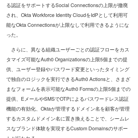
る認証をサポートするSocial Connectionsの上限が撤廃
され、Okta Workforce Identity CloudをIdPとして利用可
能なOkta Connectionsが上限なしで利用できるようにな
った。
さらに、異なる組織ユーザーごとの認証フローをカス
タマイズ可能なAuth0 Organizationsの上限5個までの提
供、ユーザー登録やパスワード変更といったタイミング
で独自のロジックを実行できるAuth0 Actionsと、さまざ
まなフォームを表示可能なAuth0 Formsの上限5個までの
提供、EメールやSMSでOTPによるパスワードレス認証
機能の有効化、Oktaが管理するドメイン名を顧客が管理
するカスタムドメイン名に置き換えることで、シームレ
スなブランド体験を実現するCustom Domainsのサポー