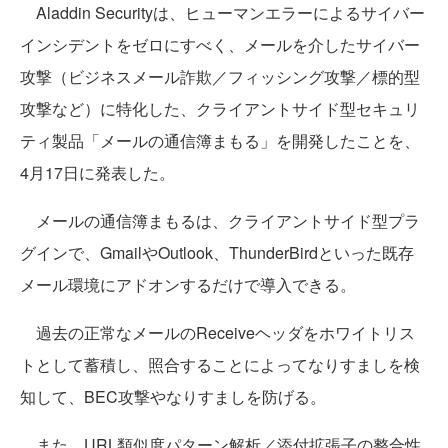
Aladdin Securityは、ヒューマンエラーによるサイバー
インシデントをゼロにすべく、メールを介したサイバー
攻撃（ビジネスメール詐欺／フィッシング攻撃／標的型
攻撃など）に特化した、クライアントサイド型セキュリ
ティ製品「メールの通信簿まもる」を開発したことを、
4月17日に発表した。
メールの通信簿まもるは、クライアントサイド型プラ
グインで、GmailやOutlook、ThunderBirdといった既存
メール環境にアドオンするだけで導入できる。
過去の正常なメールのReceiveヘッダをホワイトリス
トとして蓄積し、照合することによってなりすましを検
知して、BEC攻撃やなりすましを防げる。
また、URL類似度パターン解析／添付拡張子の整合性