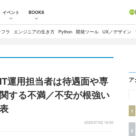
イベント
BOOKS
ンフラ
エンジニアの生き方
Python
開発ツール
UX／デザイン
IT運用担当者は待遇面や専
ア
関する不満／不安が根強い
表
1
2025/07/02 16:00
2