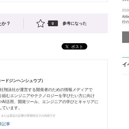
2026
Ai
行の
たか？
参考になった
0
ポスト
イ
（コードジンヘンシュウブ）
株式会社翔泳社が運営する開発者のための情報メディアで
り組むエンジニアやテクノロジーを学びたい方に向け
やAI活用、開発ツール、エンジニアの学びとキャリアに
しています。
、または直近の記事の寄稿時点での内容です
筆記事