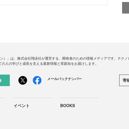
ードジン）」は、株式会社翔泳社が運営する、開発者のための情報メディアです。テク
ての人の学びと成長を支える最新情報と実践知をお届けします。
メールバックナンバー
寄
録
イベント
BOOKS