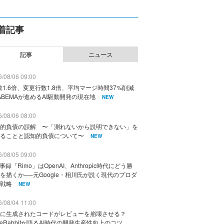
着記事
記事
ニュース
/08/06 09:00
数1.6倍、変更行数1.8倍、平均マージ時間37%削減
ABEMAが進めるAI駆動開発の現在地
NEW
/08/06 08:00
的負債の誤解 〜「測れないから説明できない」を
ることと認知的負債について〜
NEW
/08/05 09:00
議事録「Rimo」はOpenAI、Anthropic時代にどう勝
を描くか──元Google・相川氏が説く現代のプロダ
戦略
NEW
/08/04 11:00
に生成されたコードがレビューを崩壊させる？
deRabbitが語るAI時代の開発生産性向上のコツ