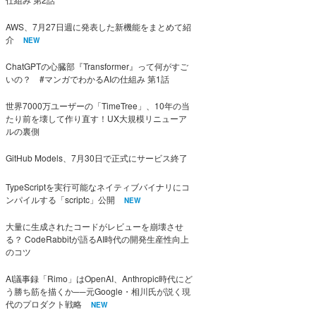
AWS、7月27日週に発表した新機能をまとめて紹
介
NEW
ChatGPTの心臓部『Transformer』って何がすご
いの？ #マンガでわかるAIの仕組み 第1話
世界7000万ユーザーの「TimeTree」、10年の当
たり前を壊して作り直す！UX大規模リニューア
ルの裏側
GitHub Models、7月30日で正式にサービス終了
TypeScriptを実行可能なネイティブバイナリにコ
ンパイルする「scriptc」公開
NEW
大量に生成されたコードがレビューを崩壊させ
る？ CodeRabbitが語るAI時代の開発生産性向上
のコツ
AI議事録「Rimo」はOpenAI、Anthropic時代にど
う勝ち筋を描くか──元Google・相川氏が説く現
代のプロダクト戦略
NEW