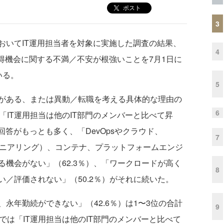
ポスト
3
いてIT運用担当者を対象に実施した調査の結果、
4
得機会に関する不満／不安が根強いことを7月1日に
いる。
5
がある、または異動／転職を考える具体的な理由の
6
「IT運用担当は他のIT部門のメンバーと比べて昇
回答がもっとも多く、「DevOpsやクラウド、
7
ジニアリング）、コンテナ、プラットフォームエンジ
機会がない」（62.3％）、「ワークロードが高く
8
／評価されない」（50.2％）がそれに続いた。
年勤続ができない」（42.6％）は1〜3位の合計
9
では「IT運用担当は他のIT部門のメンバーと比べて