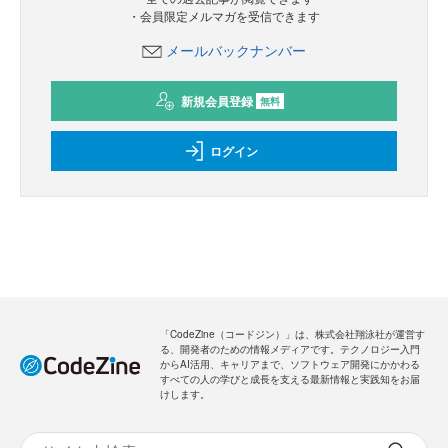
・会員限定メルマガを受信できます
メールバックナンバー
新規会員登録
無料
ログイン
「CodeZine（コードジン）」は、株式会社翔泳社が運営す
る、開発者のための情報メディアです。テクノロジー入門
からAI活用、キャリアまで、ソフトウェア開発にかかわる
すべての人の学びと成長を支える最新情報と実践知をお届
けします。