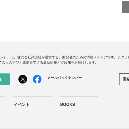
ードジン）」は、株式会社翔泳社が運営する、開発者のための情報メディアです。テク
ての人の学びと成長を支える最新情報と実践知をお届けします。
メールバックナンバー
寄
録
イベント
BOOKS