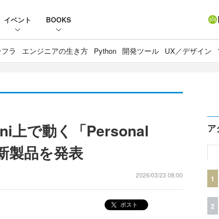
イベント
BOOKS
ンフラ
エンジニアの生き方
Python
開発ツール
UX／デザイン
mini上で動く「Personal
ア
め新製品を発表
2026/03/23 08:00
1
ポスト
2