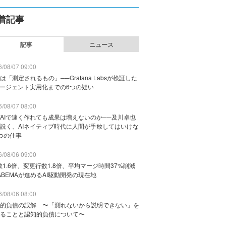
着記事
記事
ニュース
/08/07 09:00
は「測定されるもの」──Grafana Labsが検証した
エージェント実用化までの6つの疑い
/08/07 08:00
AIで速く作れても成果は増えないのか──及川卓也
説く、AIネイティブ時代に人間が手放してはいけな
つの仕事
/08/06 09:00
数1.6倍、変更行数1.8倍、平均マージ時間37%削減
ABEMAが進めるAI駆動開発の現在地
/08/06 08:00
的負債の誤解 〜「測れないから説明できない」を
ることと認知的負債について〜