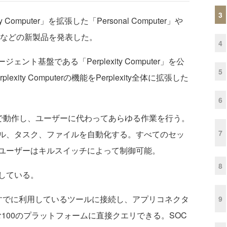
3
ty Computer」を拡張した「Personal Computer」や
erprise」などの新製品を発表した。
4
ジェント基盤である「Perplexity Computer」を公
5
ity Computerの機能をPerplexity全体に拡張した
6
 mini上で動作し、ユーザーに代わってあらゆる作業を行う。
7
ル、タスク、ファイルを自動化する。すべてのセッ
ユーザーはキルスイッチによって制御可能。
8
している。
eは、企業がすでに利用しているツールに接続し、アプリコネクタ
9
ceを含む100のプラットフォームに直接クエリできる。SOC