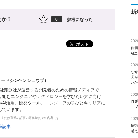
新
たか？
参考になった
0
2026
ポスト
信頼
AI
2026
なぜ
氏が
（コードジンヘンシュウブ）
い2
株式会社翔泳社が運営する開発者のための情報メディアで
2026
り組むエンジニアやテクノロジーを学びたい方に向け
PR
やAI活用、開発ツール、エンジニアの学びとキャリアに
──
しています。
、または直近の記事の寄稿時点での内容です
2026
技術
筆記事
越え