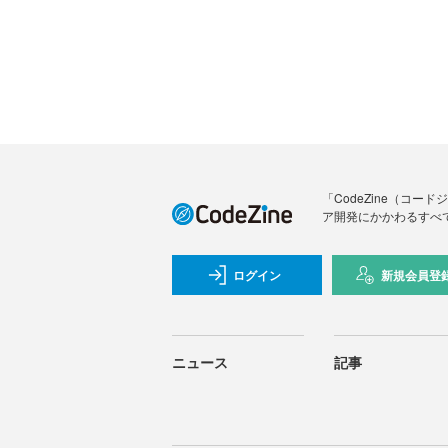
「CodeZine（コ
ア開発にかかわるすべ
ログイン
新規会員登
ニュース
記事