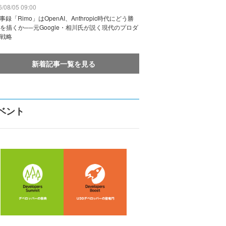
/08/05 09:00
議事録「Rimo」はOpenAI、Anthropic時代にどう勝
を描くか──元Google・相川氏が説く現代のプロダ
戦略
新着記事一覧を見る
ベント