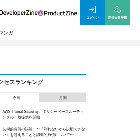
ログイン
新規
会員登録
マンガ
クセスランキング
今日
月間
AWS Transit Gateway、ポリシーベースルーティ
ングの一般提供を開始
技術的負債の誤解 〜「測れないから説明できな
い」を越えることと認知的負債について〜