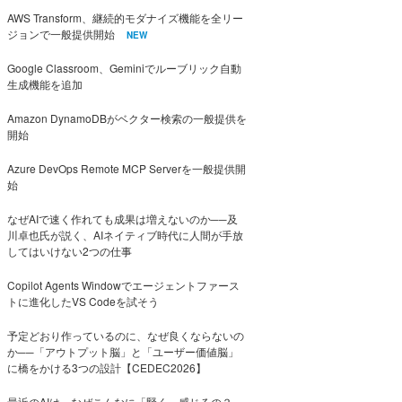
AWS Transform、継続的モダナイズ機能を全リー
ジョンで一般提供開始
NEW
Google Classroom、Geminiでルーブリック自動
生成機能を追加
Amazon DynamoDBがベクター検索の一般提供を
開始
Azure DevOps Remote MCP Serverを一般提供開
始
なぜAIで速く作れても成果は増えないのか──及
川卓也氏が説く、AIネイティブ時代に人間が手放
してはいけない2つの仕事
Copilot Agents Windowでエージェントファース
トに進化したVS Codeを試そう
予定どおり作っているのに、なぜ良くならないの
か──「アウトプット脳」と「ユーザー価値脳」
に橋をかける3つの設計【CEDEC2026】
最近のAIは、なぜこんなに「賢く」感じるの？