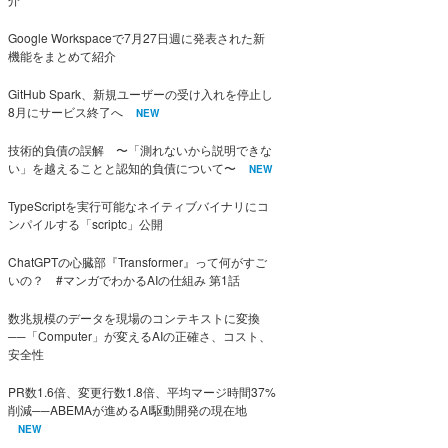
Google Workspaceで7月27日週に発表された新
機能をまとめて紹介
GitHub Spark、新規ユーザーの受け入れを停止し
8月にサービス終了へ
NEW
技術的負債の誤解 〜「測れないから説明できな
い」を越えることと認知的負債について〜
NEW
TypeScriptを実行可能なネイティブバイナリにコ
ンパイルする「scriptc」公開
ChatGPTの心臓部『Transformer』って何がすご
いの？ #マンガでわかるAIの仕組み 第1話
数兆規模のデータを現場のコンテキストに変換
──「Computer」が変えるAIの正確さ、コスト、
安全性
PR数1.6倍、変更行数1.8倍、平均マージ時間37%
削減──ABEMAが進めるAI駆動開発の現在地
NEW