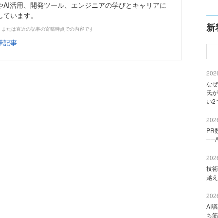
やAI活用、開発ツール、エンジニアの学びとキャリアに
しています。
新
、または直近の記事の寄稿時点での内容です
筆記事
2026
なぜ
氏が
い2
2026
PR
──
2026
技術
越え
2026
AI
ち筋