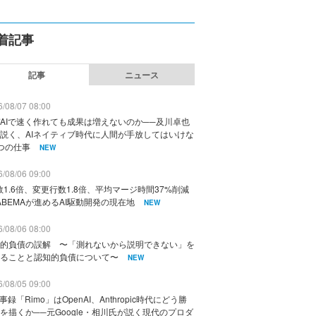
着記事
記事
ニュース
/08/07 08:00
AIで速く作れても成果は増えないのか──及川卓也
説く、AIネイティブ時代に人間が手放してはいけな
つの仕事
NEW
/08/06 09:00
数1.6倍、変更行数1.8倍、平均マージ時間37%削減
ABEMAが進めるAI駆動開発の現在地
NEW
/08/06 08:00
的負債の誤解 〜「測れないから説明できない」を
ることと認知的負債について〜
NEW
/08/05 09:00
議事録「Rimo」はOpenAI、Anthropic時代にどう勝
を描くか──元Google・相川氏が説く現代のプロダ