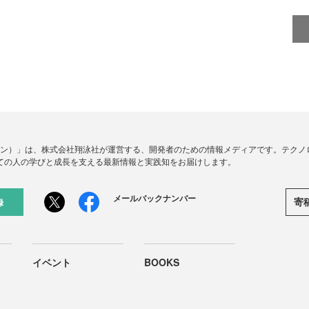
ードジン）」は、株式会社翔泳社が運営する、開発者のための情報メディアです。テク
ての人の学びと成長を支える最新情報と実践知をお届けします。
メールバックナンバー
寄
録
イベント
BOOKS