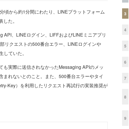
15分頃から約1分間にわたり、LINEプラットフォーム
3
表した。
4
 API、LINEログイン、LIFFおよびLINEミニアプリ
一部リクエストの500番台エラー、LINEログインや
5
発生していた。
6
際に送信されなかったMessaging APIのメッ
含まれないとのこと。また、500番台エラーやタイ
7
Retry-Key）を利用したリクエスト再試行の実装推奨が
8
9