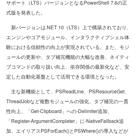
サポート（LTS）バージョンとなるPowerShell 7.6の正
式版を発表した。
新バージョンは.NET 10（LTS）上で構築されており、
エンジンやコアモジュール、インタラクティブシェル体
験における信頼性の向上が実現されている。また、モジ
ュールの更新や、タブ補完機能の大幅な改善、ネイティ
ブコマンドの取り扱い向上、依存関係の最新化など、安
定した自動化基盤として活用できる環境となった。
主な新機能として、PSReadLine、PSResourceGet、
ThreadJobなど複数モジュールの強化、タブ補完の一貫
性向上、「Get-Clipboard」への-Delimiter追加、
「Register-ArgumentCompleter」に-NativeFallback追
加、エイリアスPSForEach()とPSWhere()の導入などが