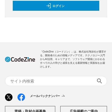
ログイン
「CodeZine（コードジン）」は、株式会社翔泳社が運営す
る、開発者のための情報メディアです。テクノロジー入門
からAI活用、キャリアまで、ソフトウェア開発にかかわる
すべての人の学びと成長を支える最新情報と実践知をお届
けします。
メールバックナンバー
寄稿・取材企画募集
広告掲載のご案内