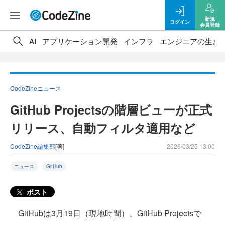
新規
ログイン
会員登録
AI
アプリケーション開発
インフラ
エンジニアの生き
CodeZineニュース
GitHub Projectsの階層ビューが正式
リリース、自動フィルタ適用など
CodeZine編集部
[著]
2026/03/25 13:00
ニュース
GitHub
ポスト
GitHubは3月19日（現地時間）、GitHub Projectsで