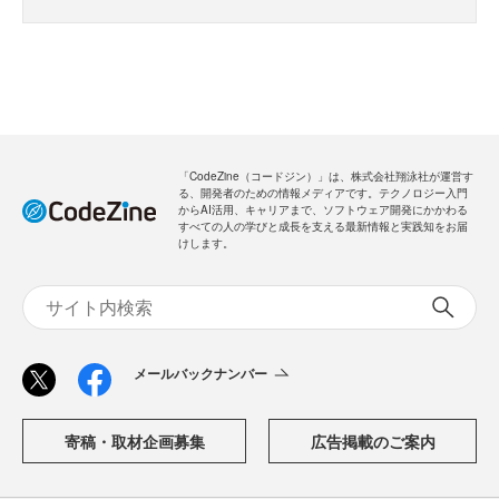
「CodeZine（コードジン）」は、株式会社翔泳社が運営す
る、開発者のための情報メディアです。テクノロジー入門
からAI活用、キャリアまで、ソフトウェア開発にかかわる
すべての人の学びと成長を支える最新情報と実践知をお届
けします。
メールバックナンバー
寄稿・取材企画募集
広告掲載のご案内