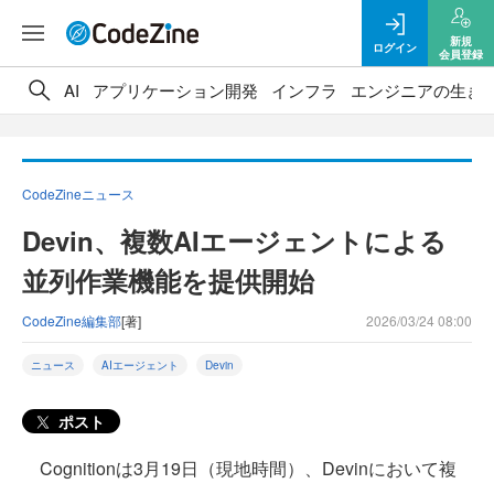
新規
ログイン
会員登録
AI
アプリケーション開発
インフラ
エンジニアの生き
CodeZineニュース
Devin、複数AIエージェントによる
並列作業機能を提供開始
CodeZine編集部
[著]
2026/03/24 08:00
ニュース
AIエージェント
Devin
ポスト
Cognitionは3月19日（現地時間）、Devinにおいて複