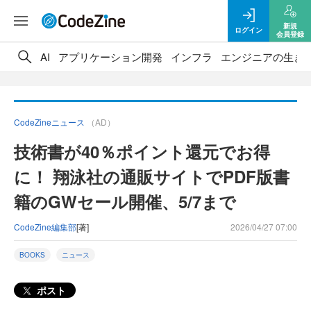
新規
ログイン
会員登録
AI
アプリケーション開発
インフラ
エンジニアの生き
CodeZineニュース
（AD）
技術書が40％ポイント還元でお得
に！ 翔泳社の通販サイトでPDF版書
籍のGWセール開催、5/7まで
CodeZine編集部
[著]
2026/04/27 07:00
BOOKS
ニュース
ポスト