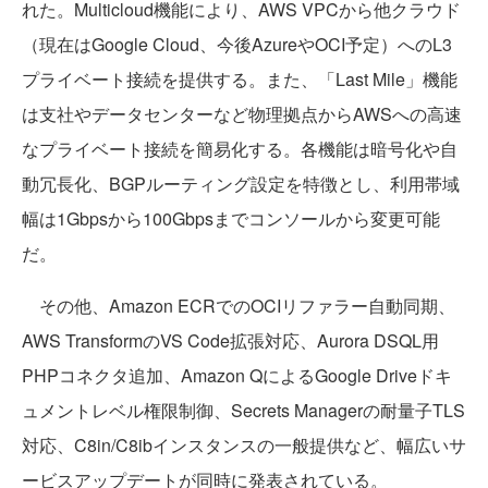
れた。Multicloud機能により、AWS VPCから他クラウド
（現在はGoogle Cloud、今後AzureやOCI予定）へのL3
プライベート接続を提供する。また、「Last Mile」機能
は支社やデータセンターなど物理拠点からAWSへの高速
なプライベート接続を簡易化する。各機能は暗号化や自
動冗長化、BGPルーティング設定を特徴とし、利用帯域
幅は1Gbpsから100Gbpsまでコンソールから変更可能
だ。
その他、Amazon ECRでのOCIリファラー自動同期、
AWS TransformのVS Code拡張対応、Aurora DSQL用
PHPコネクタ追加、Amazon QによるGoogle Driveドキ
ュメントレベル権限制御、Secrets Managerの耐量子TLS
対応、C8in/C8ibインスタンスの一般提供など、幅広いサ
ービスアップデートが同時に発表されている。