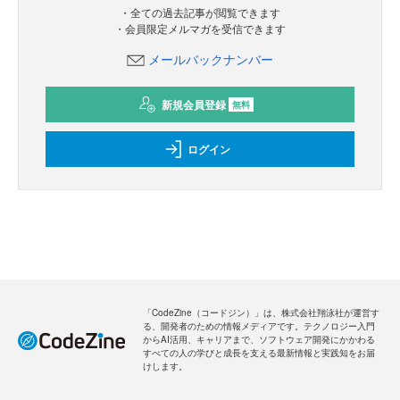
・全ての過去記事が閲覧できます
・会員限定メルマガを受信できます
メールバックナンバー
新規会員登録
無料
ログイン
「CodeZine（コードジン）」は、株式会社翔泳社が運営す
る、開発者のための情報メディアです。テクノロジー入門
からAI活用、キャリアまで、ソフトウェア開発にかかわる
すべての人の学びと成長を支える最新情報と実践知をお届
けします。