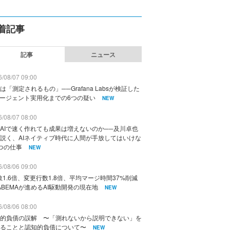
着記事
記事
ニュース
/08/07 09:00
は「測定されるもの」──Grafana Labsが検証した
エージェント実用化までの6つの疑い
NEW
/08/07 08:00
AIで速く作れても成果は増えないのか──及川卓也
説く、AIネイティブ時代に人間が手放してはいけな
つの仕事
NEW
/08/06 09:00
数1.6倍、変更行数1.8倍、平均マージ時間37%削減
ABEMAが進めるAI駆動開発の現在地
NEW
/08/06 08:00
的負債の誤解 〜「測れないから説明できない」を
ることと認知的負債について〜
NEW