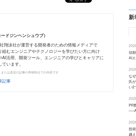
新
（コードジンヘンシュウブ）
株式会社翔泳社が運営する開発者のための情報メディアで
2026
り組むエンジニアやテクノロジーを学びたい方に向け
信頼
やAI活用、開発ツール、エンジニアの学びとキャリアに
AI
しています。
2026
、または直近の記事の寄稿時点での内容です
なぜ
筆記事
氏が
い2
2026
PR
──
2026
技術
越え