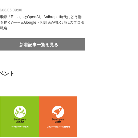
/08/05 09:00
議事録「Rimo」はOpenAI、Anthropic時代にどう勝
を描くか──元Google・相川氏が説く現代のプロダ
戦略
新着記事一覧を見る
ベント