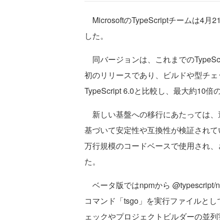
MicrosoftのTypeScriptチームは4月
した。
同バージョンは、これまでのTypeSc
初のリリースであり、ビルドや型チェ
TypeScript 6.0と比較し、最大約
新しい基盤への移行にあたっては、過
基づいて安定性や互換性が検証されている。Ty
万行規模のコードベースで使用され、
た。
ベータ版ではnpmから @typescript
コマンド「tsgo」を実行ファイルと
ェックやプロジェクトビルダーの並列実行数（-