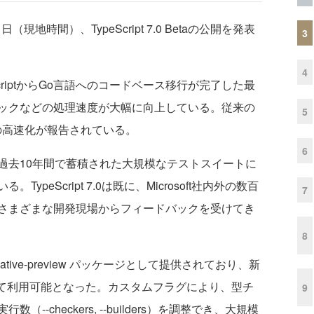
21日（現地時間）、TypeScript 7.0 Betaの公開を発表
3
4
riptからGo言語へのコードベース移行が完了した最
ックなどの処理速度が大幅に向上している。従来の
5
10倍の高速化が報告されている。
6
去10年間で蓄積された大規模なテストスイートに
peScript 7.0は既に、Microsoft社内外の数百
7
さまざまな開発現場からフィードバックを受けてき
8
/native-preview パッケージとして提供されており、新
して利用可能となった。カスタムフラグにより、型チ
9
-checkers, --builders）を調整でき、大規模