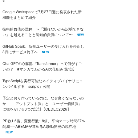
Google Workspaceで7月27日週に発表された新
機能をまとめて紹介
技術的負債の誤解 〜「測れないから説明できな
い」を越えることと認知的負債について〜
NEW
GitHub Spark、新規ユーザーの受け入れを停止し
8月にサービス終了へ
NEW
ChatGPTの心臓部『Transformer』って何がすご
いの？ #マンガでわかるAIの仕組み 第1話
TypeScriptを実行可能なネイティブバイナリにコ
ンパイルする「scriptc」公開
予定どおり作っているのに、なぜ良くならないの
か──「アウトプット脳」と「ユーザー価値脳」
に橋をかける3つの設計【CEDEC2026】
PR数1.6倍、変更行数1.8倍、平均マージ時間37%
削減──ABEMAが進めるAI駆動開発の現在地
NEW