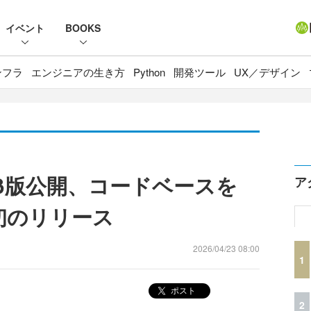
イベント
BOOKS
ンフラ
エンジニアの生き方
Python
開発ツール
UX／デザイン
7.0」β版公開、コードベースを
ア
初のリリース
2026/04/23 08:00
1
ポスト
2