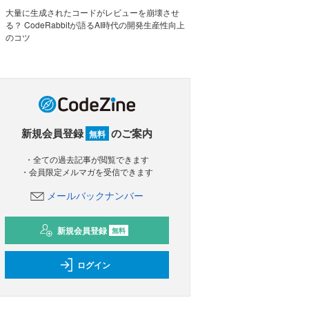
大量に生成されたコードがレビューを崩壊させ
る？ CodeRabbitが語るAI時代の開発生産性向上
のコツ
新規会員登録
のご案内
無料
・全ての過去記事が閲覧できます
・会員限定メルマガを受信できます
メールバックナンバー
新規会員登録
無料
ログイン