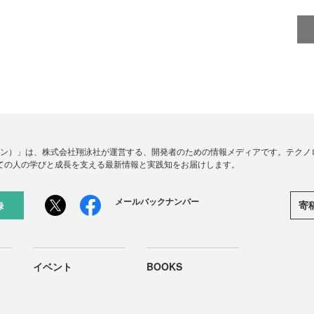
ードジン）」は、株式会社翔泳社が運営する、開発者のための情報メディアです。テク
ての人の学びと成長を支える最新情報と実践知をお届けします。
メールバックナンバー
寄
録
イベント
BOOKS