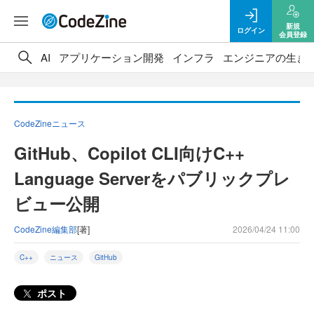
新規
ログイン
会員登録
AI
アプリケーション開発
インフラ
エンジニアの生き
CodeZineニュース
GitHub、Copilot CLI向けC++
Language Serverをパブリックプレ
ビュー公開
CodeZine編集部
[著]
2026/04/24 11:00
C++
ニュース
GitHub
ポスト