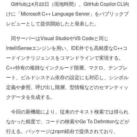
GitHubは4月22日（現地時間）、GitHub Copilot CLI向
けに「Microsoft C++ Language Server」をパブリックプ
レビューとして提供開始したと発表した。
同サーバーはVisual StudioやVS Codeと同じ
IntelliSenseエンジンを用い、IDE外でも高精度なC++コ
ードインテリジェンスをコマンドラインで実現する。
C++特有の複雑なインクルード階層、マクロ、テンプレ
ート、ビルドシステム依存の設定にも対応し、シンボル
定義や参照、呼び出し階層、型情報などのセマンティッ
クデータを生成する。
今回の新機能により、従来のテキスト検索では得られ
なかった精度で、コードの検索やGo To Definitionなどが
行える。パッケージはnpm経由で提供されており、