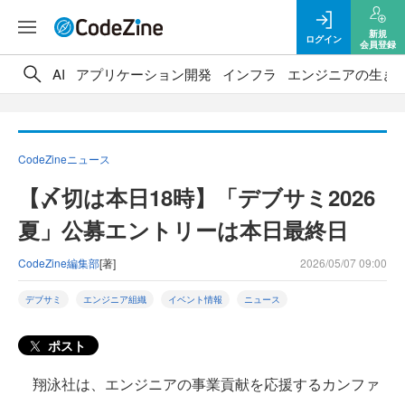
新規
ログイン
会員登録
AI
アプリケーション開発
インフラ
エンジニアの生き
CodeZineニュース
【〆切は本日18時】「デブサミ2026
夏」公募エントリーは本日最終日
CodeZine編集部
[著]
2026/05/07 09:00
デブサミ
エンジニア組織
イベント情報
ニュース
ポスト
翔泳社は、エンジニアの事業貢献を応援するカンファ