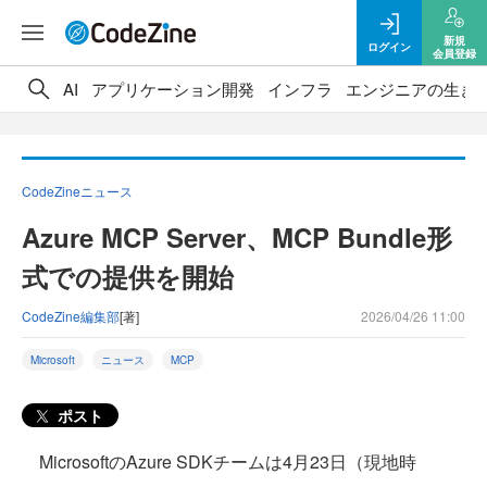
新規
ログイン
会員登録
AI
アプリケーション開発
インフラ
エンジニアの生き
CodeZineニュース
Azure MCP Server、MCP Bundle形
式での提供を開始
CodeZine編集部
[著]
2026/04/26 11:00
Microsoft
ニュース
MCP
ポスト
MicrosoftのAzure SDKチームは4月23日（現地時