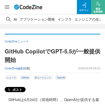
新規
ログイン
会員登録
AI
アプリケーション開発
インフラ
エンジニアの生き
CodeZineニュース
GitHub CopilotでGPT-5.5が一般提供
開始
CodeZine編集部
[著]
2026/04/28 09:00
ニュース
GitHub
AIエージェント
OpenAI
ポスト
GitHubは4月24日（現地時間）、OpenAIが提供する最