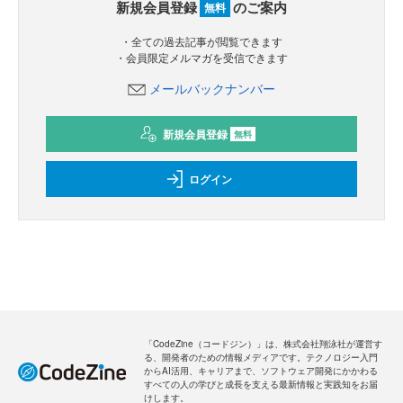
新規会員登録
のご案内
無料
・全ての過去記事が閲覧できます
・会員限定メルマガを受信できます
メールバックナンバー
新規会員登録
無料
ログイン
「CodeZine（コードジン）」は、株式会社翔泳社が運営す
る、開発者のための情報メディアです。テクノロジー入門
からAI活用、キャリアまで、ソフトウェア開発にかかわる
すべての人の学びと成長を支える最新情報と実践知をお届
けします。