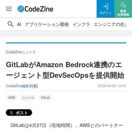
新規
ログイン
会員登録
AI
アプリケーション開発
インフラ
エンジニアの生き
CodeZineニュース
GitLabがAmazon Bedrock連携のエ
ージェント型DevSecOpsを提供開始
CodeZine編集部
[著]
2026/04/28 13:00
AWS
ニュース
GitLab
ポスト
GitLabは4月27日（現地時間）、AWSとのパートナー