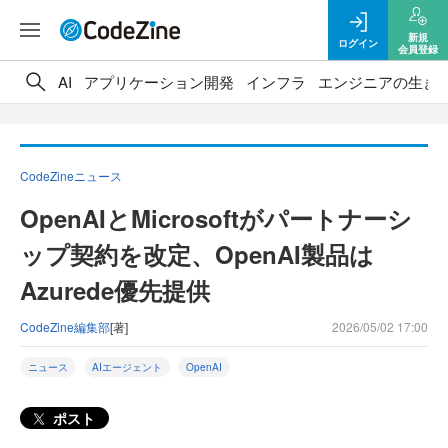
新規
ログイン
会員登録
AI
アプリケーション開発
インフラ
エンジニアの生き
CodeZineニュース
OpenAIとMicrosoftがパートナーシ
ップ契約を改定、OpenAI製品は
Azurede優先提供
CodeZine編集部
[著]
2026/05/02 17:00
ニュース
AIエージェント
OpenAI
ポスト