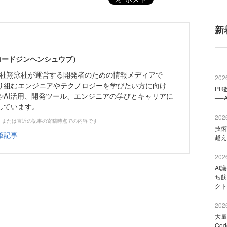
新
（コードジンヘンシュウブ）
株式会社翔泳社が運営する開発者のための情報メディアで
2026
り組むエンジニアやテクノロジーを学びたい方に向け
PR
やAI活用、開発ツール、エンジニアの学びとキャリアに
──
しています。
2026
、または直近の記事の寄稿時点での内容です
技術
筆記事
越え
2026
AI
ち筋
クト
2026
大量
Co