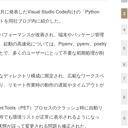
発表したVisual Studio Code向けの「Python
3
プデートを同社ブログ内に紹介した。
4
パフォーマンスが改善され、端末やパッケージ管理
の高速化については、Pipenv、pyenv、poetry
5
とで、多くのユーザーにとって不要な初期処理が削
6
なディレクトリ構成に限定され、広範なワークスペ
7
り、リモート作業時の動作の遅延やタイムアウトが
8
ment Tools（PET）プロセスのクラッシュ時に自動リ
時でも環境リストが正常に表示されるようになっ
9
択状態が誤って変更される問題も修正された。