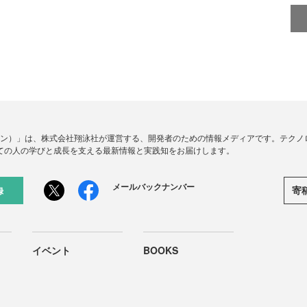
ードジン）」は、株式会社翔泳社が運営する、開発者のための情報メディアです。テク
ての人の学びと成長を支える最新情報と実践知をお届けします。
メールバックナンバー
寄
録
イベント
BOOKS