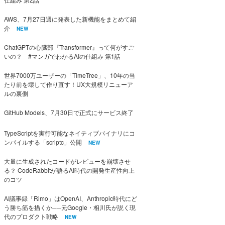
AWS、7月27日週に発表した新機能をまとめて紹
介
NEW
ChatGPTの心臓部『Transformer』って何がすご
いの？ #マンガでわかるAIの仕組み 第1話
世界7000万ユーザーの「TimeTree」、10年の当
たり前を壊して作り直す！UX大規模リニューア
ルの裏側
GitHub Models、7月30日で正式にサービス終了
TypeScriptを実行可能なネイティブバイナリにコ
ンパイルする「scriptc」公開
NEW
大量に生成されたコードがレビューを崩壊させ
る？ CodeRabbitが語るAI時代の開発生産性向上
のコツ
AI議事録「Rimo」はOpenAI、Anthropic時代にど
う勝ち筋を描くか──元Google・相川氏が説く現
代のプロダクト戦略
NEW