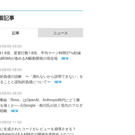
着記事
記事
ニュース
/08/06 09:00
数1.6倍、変更行数1.8倍、平均マージ時間37%削減
ABEMAが進めるAI駆動開発の現在地
NEW
/08/06 08:00
的負債の誤解 〜「測れないから説明できない」を
ることと認知的負債について〜
NEW
/08/05 09:00
議事録「Rimo」はOpenAI、Anthropic時代にどう勝
を描くか──元Google・相川氏が説く現代のプロダ
戦略
NEW
/08/04 11:00
に生成されたコードがレビューを崩壊させる？
deRabbitが語るAI時代の開発生産性向上のコツ