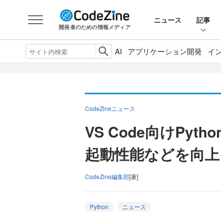
ニュース
記事
開発者のための情報メディア
AI
アプリケーション開発
イ
CodeZineニュース
VS Code向けPytho
起動性能などを向上
CodeZine編集部
[著]
Python
ニュース