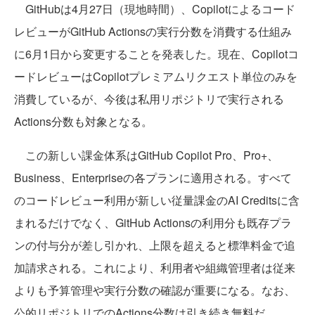
GitHubは4月27日（現地時間）、Copilotによるコード
レビューがGitHub Actionsの実行分数を消費する仕組み
に6月1日から変更することを発表した。現在、Copilotコ
ードレビューはCopilotプレミアムリクエスト単位のみを
消費しているが、今後は私用リポジトリで実行される
Actions分数も対象となる。
この新しい課金体系はGitHub Copilot Pro、Pro+、
Business、Enterpriseの各プランに適用される。すべて
のコードレビュー利用が新しい従量課金のAI Creditsに含
まれるだけでなく、GitHub Actionsの利用分も既存プラ
ンの付与分が差し引かれ、上限を超えると標準料金で追
加請求される。これにより、利用者や組織管理者は従来
よりも予算管理や実行分数の確認が重要になる。なお、
公的リポジトリでのActions分数は引き続き無料だ。