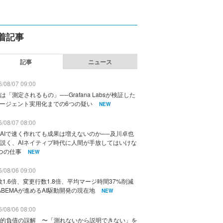
着記事
記事
ニュース
/08/07 09:00
は「測定されるもの」──Grafana Labsが検証した
エージェント実用化までの6つの疑い
NEW
/08/07 08:00
AIで速く作れても成果は増えないのか──及川卓也
説く、AIネイティブ時代に人間が手放してはいけな
つの仕事
NEW
/08/06 09:00
数1.6倍、変更行数1.8倍、平均マージ時間37%削減
ABEMAが進めるAI駆動開発の現在地
NEW
/08/06 08:00
的負債の誤解 〜「測れないから説明できない」を