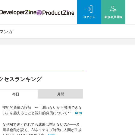
ログイン
新規
会員登録
マンガ
クセスランキング
今日
月間
技術的負債の誤解 〜「測れないから説明できな
い」を越えることと認知的負債について〜
NEW
なぜAIで速く作れても成果は増えないのか──及
川卓也氏が説く、AIネイティブ時代に人間が手放
してはいけない2つの仕事