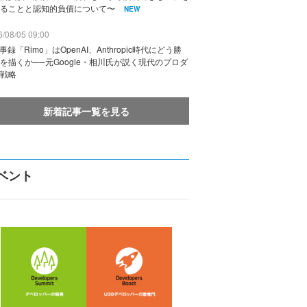
ることと認知的負債について〜
NEW
/08/05 09:00
議事録「Rimo」はOpenAI、Anthropic時代にどう勝
を描くか──元Google・相川氏が説く現代のプロダ
戦略
新着記事一覧を見る
ベント