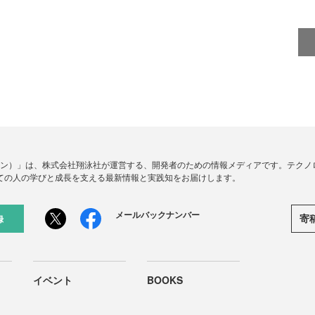
ードジン）」は、株式会社翔泳社が運営する、開発者のための情報メディアです。テク
ての人の学びと成長を支える最新情報と実践知をお届けします。
メールバックナンバー
寄
録
イベント
BOOKS