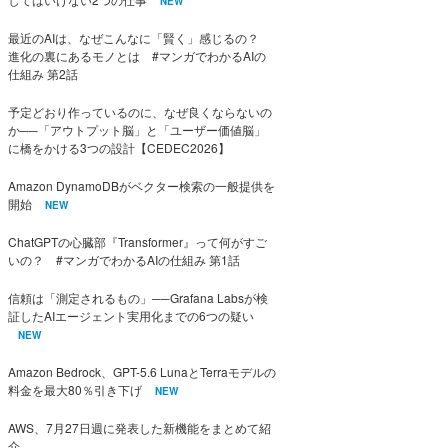
NEW
最近のAIは、なぜこんなに「賢く」感じるの？
進化の裏にあるモノとは #マンガでわかるAIの
仕組み 第2話
予定どおり作っているのに、なぜ良くならないの
か──「アウトプット脳」と「ユーザー価値脳」
に橋をかける3つの設計【CEDEC2026】
Amazon DynamoDBがベクター検索の一般提供を
開始
NEW
ChatGPTの心臓部『Transformer』って何がすご
いの？ #マンガでわかるAIの仕組み 第1話
信頼は「測定されるもの」──Grafana Labsが検
証したAIエージェント実用化までの6つの疑い
NEW
Amazon Bedrock、GPT-5.6 LunaとTerraモデルの
料金を最大80％引き下げ
NEW
AWS、7月27日週に発表した新機能をまとめて紹
介