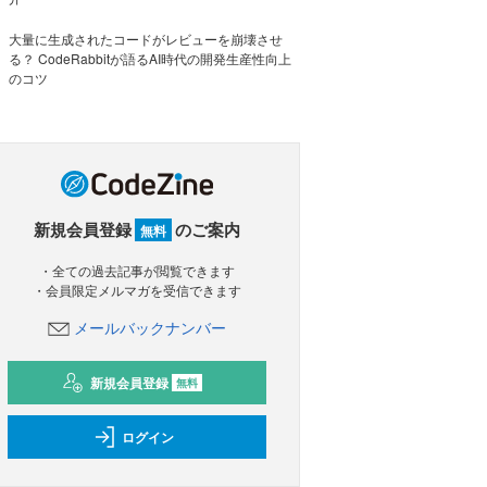
大量に生成されたコードがレビューを崩壊させ
る？ CodeRabbitが語るAI時代の開発生産性向上
のコツ
新規会員登録
のご案内
無料
・全ての過去記事が閲覧できます
・会員限定メルマガを受信できます
メールバックナンバー
新規会員登録
無料
ログイン