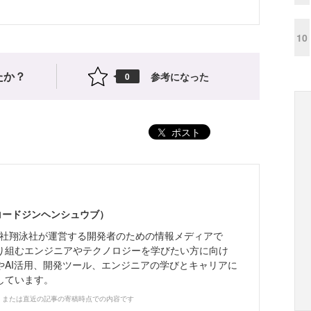
10
たか？
参考になった
0
ポスト
（コードジンヘンシュウブ）
株式会社翔泳社が運営する開発者のための情報メディアで
り組むエンジニアやテクノロジーを学びたい方に向け
やAI活用、開発ツール、エンジニアの学びとキャリアに
しています。
、または直近の記事の寄稿時点での内容です