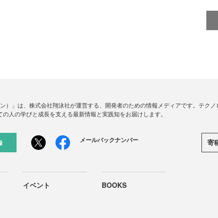
ードジン）」は、株式会社翔泳社が運営する、開発者のための情報メディアです。テク
ての人の学びと成長を支える最新情報と実践知をお届けします。
メールバックナンバー
寄
録
イベント
BOOKS