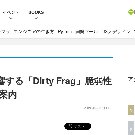
イベント
BOOKS
ンフラ
エンジニアの生き方
Python
開発ツール
UX／デザイン
する「Dirty Frag」脆弱性
ア
案内
2026/05/12 11:30
1
ポスト
2