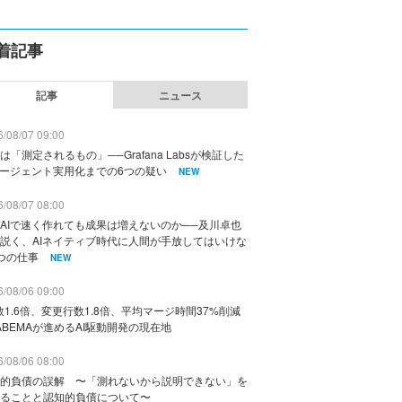
着記事
記事
ニュース
/08/07 09:00
は「測定されるもの」──Grafana Labsが検証した
エージェント実用化までの6つの疑い
NEW
/08/07 08:00
AIで速く作れても成果は増えないのか──及川卓也
説く、AIネイティブ時代に人間が手放してはいけな
つの仕事
NEW
/08/06 09:00
数1.6倍、変更行数1.8倍、平均マージ時間37%削減
ABEMAが進めるAI駆動開発の現在地
/08/06 08:00
的負債の誤解 〜「測れないから説明できない」を
ることと認知的負債について〜