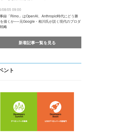
/08/05 09:00
議事録「Rimo」はOpenAI、Anthropic時代にどう勝
を描くか──元Google・相川氏が説く現代のプロダ
戦略
新着記事一覧を見る
ベント