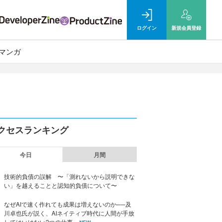
ログイン
新規
会員登録
マンガ
クセスランキング
今日
月間
技術的負債の誤解 〜「測れないから説明できな
い」を越えることと認知的負債について〜
なぜAIで速く作れても成果は増えないのか──及
川卓也氏が説く、AIネイティブ時代に人間が手放
してはいけない2つの仕事