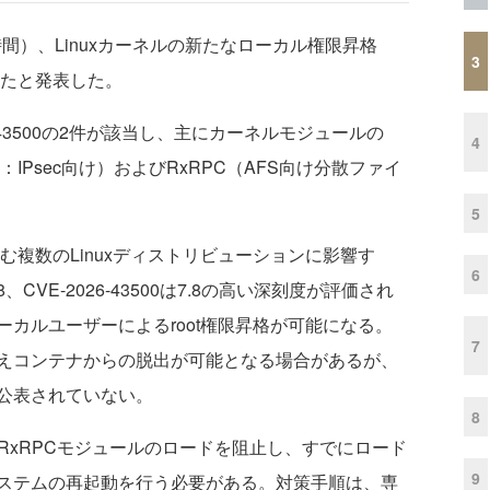
時間）、Linuxカーネルの新たなローカル権限昇格
3
開したと発表した。
026-43500の2件が該当し、主にカーネルモジュールの
4
Protocol：IPsec向け）およびRxRPC（AFS向け分散ファイ
5
む複数のLinuxディストリビューションに影響す
6
で8.8、CVE-2026-43500は7.8の高い深刻度が評価され
カルユーザーによるroot権限昇格が可能になる。
7
えコンテナからの脱出が可能となる場合があるが、
公表されていない。
8
RxRPCモジュールのロードを阻止し、すでにロード
9
ステムの再起動を行う必要がある。対策手順は、専