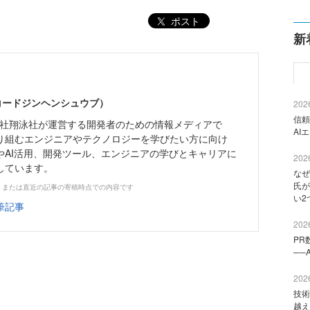
ポスト
新
（コードジンヘンシュウブ）
2026
信頼
株式会社翔泳社が運営する開発者のための情報メディアで
AI
り組むエンジニアやテクノロジーを学びたい方に向け
やAI活用、開発ツール、エンジニアの学びとキャリアに
2026
しています。
なぜ
氏が
、または直近の記事の寄稿時点での内容です
い2
筆記事
2026
PR
──
2026
技術
越え