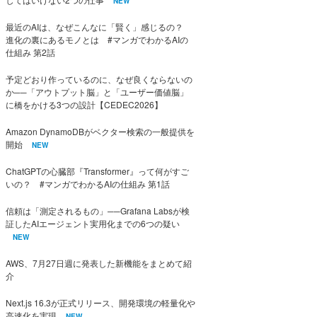
NEW
最近のAIは、なぜこんなに「賢く」感じるの？
進化の裏にあるモノとは #マンガでわかるAIの
仕組み 第2話
予定どおり作っているのに、なぜ良くならないの
か──「アウトプット脳」と「ユーザー価値脳」
に橋をかける3つの設計【CEDEC2026】
Amazon DynamoDBがベクター検索の一般提供を
開始
NEW
ChatGPTの心臓部『Transformer』って何がすご
いの？ #マンガでわかるAIの仕組み 第1話
信頼は「測定されるもの」──Grafana Labsが検
証したAIエージェント実用化までの6つの疑い
NEW
AWS、7月27日週に発表した新機能をまとめて紹
介
Next.js 16.3が正式リリース、開発環境の軽量化や
高速化を実現
NEW