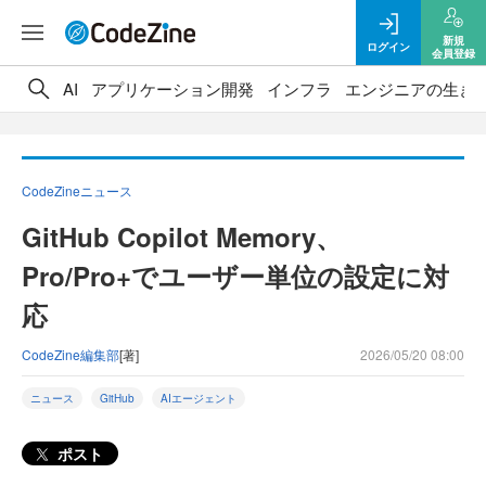
新規
ログイン
会員登録
AI
アプリケーション開発
インフラ
エンジニアの生き
CodeZineニュース
GitHub Copilot Memory、
Pro/Pro+でユーザー単位の設定に対
応
CodeZine編集部
[著]
2026/05/20 08:00
ニュース
GitHub
AIエージェント
ポスト