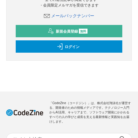
・会員限定メルマガを受信できます
メールバックナンバー
新規会員登録
無料
ログイン
「CodeZine（コードジン）」は、株式会社翔泳社が運営す
る、開発者のための情報メディアです。テクノロジー入門
からAI活用、キャリアまで、ソフトウェア開発にかかわる
すべての人の学びと成長を支える最新情報と実践知をお届
けします。