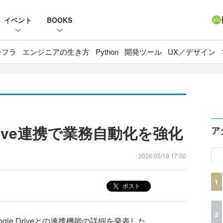
イベント
BOOKS
ンフラ
エンジニアの生き方
Python
開発ツール
UX／デザイン
 Drive連携で業務自動化を強化
ア
2026/05/19 17:00
1
ポスト
2
gle Driveとの連携機能の詳細を発表した。