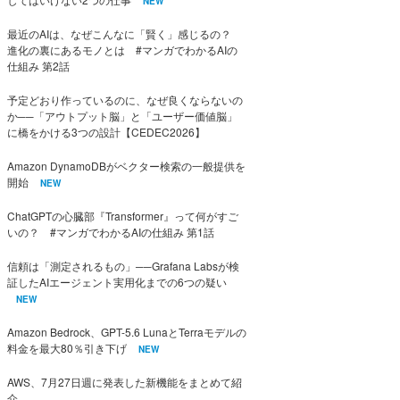
NEW
最近のAIは、なぜこんなに「賢く」感じるの？
進化の裏にあるモノとは #マンガでわかるAIの
仕組み 第2話
予定どおり作っているのに、なぜ良くならないの
か──「アウトプット脳」と「ユーザー価値脳」
に橋をかける3つの設計【CEDEC2026】
Amazon DynamoDBがベクター検索の一般提供を
開始
NEW
ChatGPTの心臓部『Transformer』って何がすご
いの？ #マンガでわかるAIの仕組み 第1話
信頼は「測定されるもの」──Grafana Labsが検
証したAIエージェント実用化までの6つの疑い
NEW
Amazon Bedrock、GPT-5.6 LunaとTerraモデルの
料金を最大80％引き下げ
NEW
AWS、7月27日週に発表した新機能をまとめて紹
介