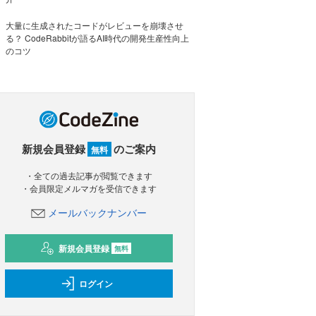
大量に生成されたコードがレビューを崩壊させ
る？ CodeRabbitが語るAI時代の開発生産性向上
のコツ
新規会員登録
のご案内
無料
・全ての過去記事が閲覧できます
・会員限定メルマガを受信できます
メールバックナンバー
新規会員登録
無料
ログイン