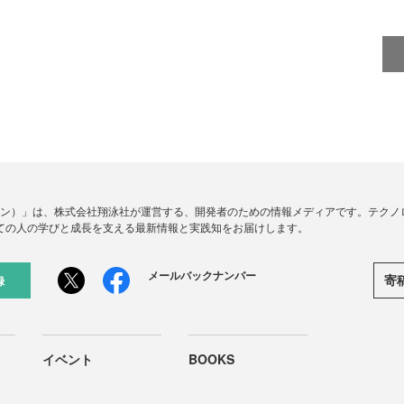
ードジン）」は、株式会社翔泳社が運営する、開発者のための情報メディアです。テク
ての人の学びと成長を支える最新情報と実践知をお届けします。
メールバックナンバー
寄
録
イベント
BOOKS