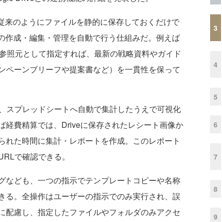
クタは、従来のようにファイルを静的に保存しておくだけで
3
類の作成・編集・管理を自動で行う仕組みだ。例えば
」フォルダを参照元として指定すれば、最新の戦略資料やガイド
4
ンペーンブリーフや提案書など）を一貫性を保って
5
、スプレッドシートへ自動で集計したうえで可視化
経費精算では、Driveに保存されたレシート画像か
6
られた時間に集計・レポートを作成。このレポート
URLで確認できる。
7
グなども、一つの指示でテンプレートコピーや名称
8
きる。全操作はユーザーの指示でのみ実行され、誤
に配慮し、指定したファイルやフォルダのみアクセ
9