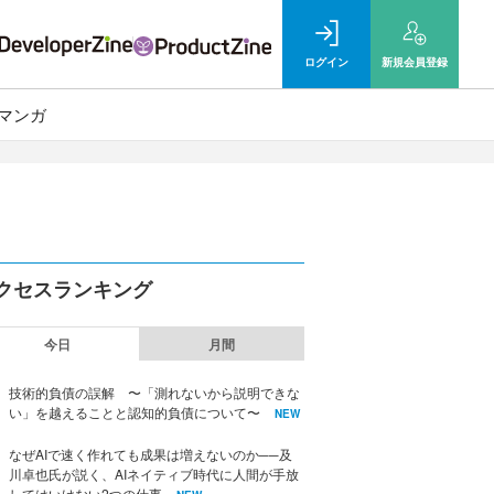
ログイン
新規
会員登録
マンガ
クセスランキング
今日
月間
技術的負債の誤解 〜「測れないから説明できな
い」を越えることと認知的負債について〜
NEW
なぜAIで速く作れても成果は増えないのか──及
川卓也氏が説く、AIネイティブ時代に人間が手放
してはいけない2つの仕事