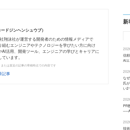
新
（コードジンヘンシュウブ）
株式会社翔泳社が運営する開発者のための情報メディアで
り組むエンジニアやテクノロジーを学びたい方に向け
2026
やAI活用、開発ツール、エンジニアの学びとキャリアに
信頼
しています。
AI
、または直近の記事の寄稿時点での内容です
2026
筆記事
なぜ
氏が
い2
2026
PR
──
2026
技術