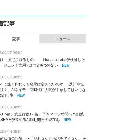
着記事
記事
ニュース
/08/07 09:00
は「測定されるもの」──Grafana Labsが検証した
エージェント実用化までの6つの疑い
NEW
/08/07 08:00
AIで速く作れても成果は増えないのか──及川卓也
説く、AIネイティブ時代に人間が手放してはいけな
つの仕事
NEW
/08/06 09:00
数1.6倍、変更行数1.8倍、平均マージ時間37%削減
ABEMAが進めるAI駆動開発の現在地
NEW
/08/06 08:00
的負債の誤解 〜「測れないから説明できない」を