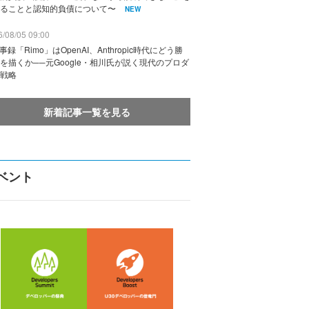
ることと認知的負債について〜
NEW
/08/05 09:00
議事録「Rimo」はOpenAI、Anthropic時代にどう勝
を描くか──元Google・相川氏が説く現代のプロダ
戦略
新着記事一覧を見る
ベント