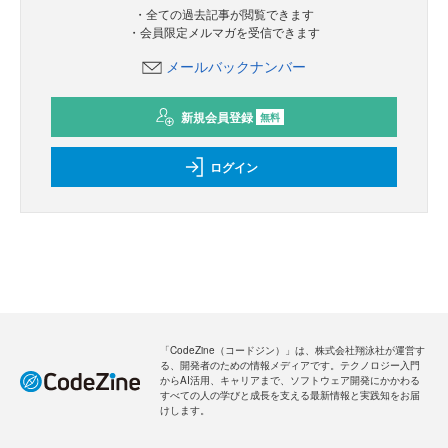
・全ての過去記事が閲覧できます
・会員限定メルマガを受信できます
メールバックナンバー
新規会員登録
無料
ログイン
「CodeZine（コードジン）」は、株式会社翔泳社が運営す
る、開発者のための情報メディアです。テクノロジー入門
からAI活用、キャリアまで、ソフトウェア開発にかかわる
すべての人の学びと成長を支える最新情報と実践知をお届
けします。