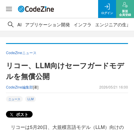
新規
ログイン
会員登録
AI
アプリケーション開発
インフラ
エンジニアの生き
CodeZineニュース
リコー、LLM向けセーフガードモデ
ルを無償公開
CodeZine編集部
[著]
2026/05/21 16:00
ニュース
LLM
ポスト
リコーは5月20日、大規模言語モデル（LLM）向けの