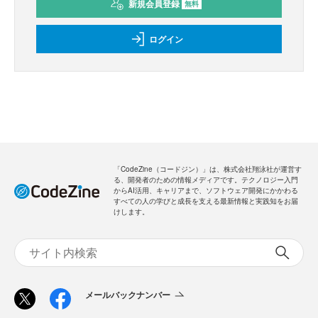
新規会員登録
無料
ログイン
「CodeZine（コードジン）」は、株式会社翔泳社が運営す
る、開発者のための情報メディアです。テクノロジー入門
からAI活用、キャリアまで、ソフトウェア開発にかかわる
すべての人の学びと成長を支える最新情報と実践知をお届
けします。
メールバックナンバー