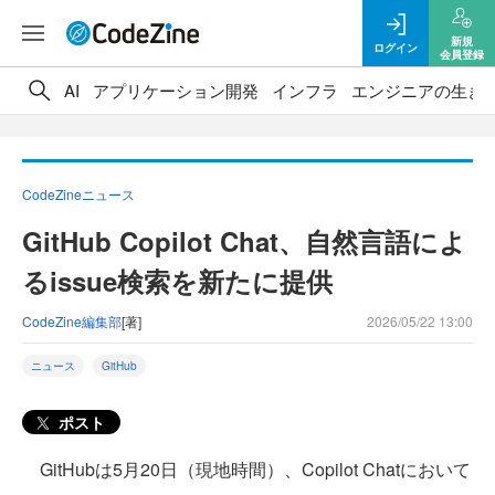
新規
ログイン
会員登録
AI
アプリケーション開発
インフラ
エンジニアの生き
CodeZineニュース
GitHub Copilot Chat、自然言語によ
るissue検索を新たに提供
CodeZine編集部
[著]
2026/05/22 13:00
ニュース
GitHub
ポスト
GitHubは5月20日（現地時間）、Copilot Chatにおいて