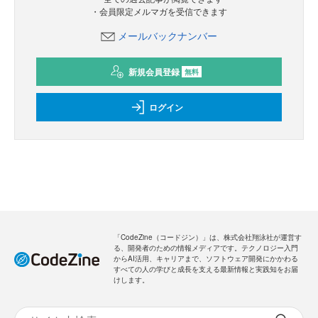
・会員限定メルマガを受信できます
メールバックナンバー
新規会員登録
無料
ログイン
「CodeZine（コードジン）」は、株式会社翔泳社が運営す
る、開発者のための情報メディアです。テクノロジー入門
からAI活用、キャリアまで、ソフトウェア開発にかかわる
すべての人の学びと成長を支える最新情報と実践知をお届
けします。