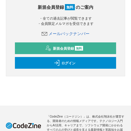
新規会員登録
のご案内
無料
・全ての過去記事が閲覧できます
・会員限定メルマガを受信できます
メールバックナンバー
新規会員登録
無料
ログイン
「CodeZine（コードジン）」は、株式会社翔泳社が運営す
る、開発者のための情報メディアです。テクノロジー入門
からAI活用、キャリアまで、ソフトウェア開発にかかわる
すべての人の学びと成長を支える最新情報と実践知をお届