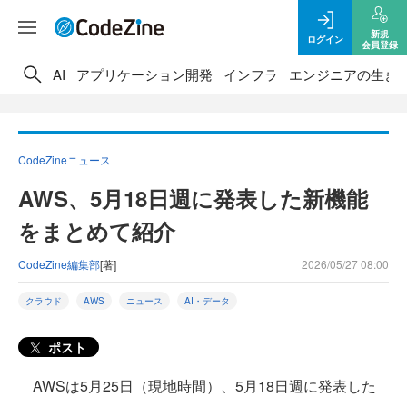
新規
ログイン
会員登録
AI
アプリケーション開発
インフラ
エンジニアの生き
CodeZineニュース
AWS、5月18日週に発表した新機能
をまとめて紹介
CodeZine編集部
[著]
2026/05/27 08:00
クラウド
AWS
ニュース
AI・データ
ポスト
AWSは5月25日（現地時間）、5月18日週に発表した