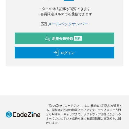
・全ての過去記事が閲覧できます
・会員限定メルマガを受信できます
メールバックナンバー
新規会員登録
無料
ログイン
「CodeZine（コードジン）」は、株式会社翔泳社が運営す
る、開発者のための情報メディアです。テクノロジー入門
からAI活用、キャリアまで、ソフトウェア開発にかかわる
すべての人の学びと成長を支える最新情報と実践知をお届
けします。