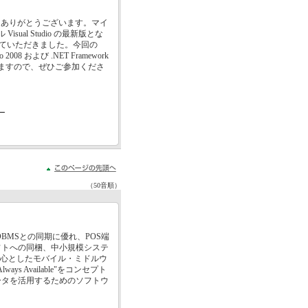
参加いただきありがとうございます。マイ
ual Studio の最新版とな
リースさせていただきました。今回の
io 2008 および .NET Framework
きますので、ぜひご参加くださ
ー
（50音順）
DBMSとの同期に優れ、POS端
フトへの同梱、中小規模システ
e』を中心としたモバイル・ミドルウ
s Available"をコンセプト
ータを活用するためのソフトウ