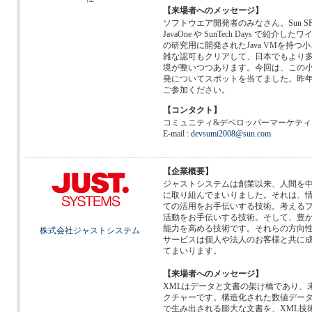
【来場者へのメッセージ】
ソフトウエア開発者のみなさん。Sun 
JavaOne や SunTech Days で
の研究用に開発されたJava VMを持
雑な認可もクリアして、日本でもより
境が整いつつあります。今回は、この小さ
発についてスポットを当てました。昨
ご参加ください。
【コンタクト】
コミュニティ&デベロッパーマーケティ
E-mail :
devsumi2008@sun.com
【企業概要】
ジャストシステムは創業以来、人間を
に取り組んでまいりました。それは、
ての活用をお手伝いする技術。考える
活動をお手伝いする技術。そして、豊
能力を高める技術です。それらの方向
株式会社ジャストシステム
サービスは個人や法人のお客様と共に
てまいります。
【来場者へのメッセージ】
XMLはデータと文書の架け橋であり、
クチャーです。構造化された数値デー
で生み出される膨大な文書を、XML技