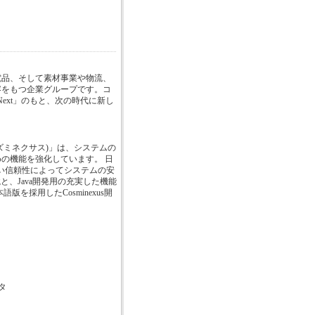
電品、そして素材事業や物流、
容をもつ企業グループです。コ
e Next」のもと、次の時代に新し
(コズミネクサス)」は、システムの
の機能を強化しています。 日
高い信頼性によってシステムの安
環境と、Java開発用の充実した機能
語版を採用したCosminexus開
タ