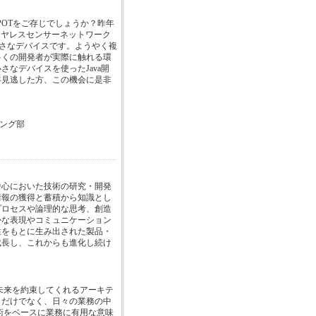
SPOTをご存じでしょうか？昨年
紹介したワイヤレスセンサーネットワーク
つ小さなデバイスです。ようやく複
多くの開発者が実際に触れる環
なデバイスを使ったJava開
年見逃した方、この機会に是非
ング部
中心においた技術の研究・開発
情報の獲得と蓄積から知識とし
プロセスや論理的な思考、創造
かな表現やコミュニケーション
性をもとに生み出された製品・
成長し、これからも進化し続け
未来を約束してくれるアーキテ
タだけでなく、日々の業務の中
術をベースに業務に有用な意味