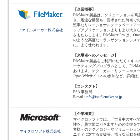
【企業概要】
FileMaker 製品は、ソリューション
き、迅速な構築も、要求された時点で
堅牢なリレーショナルデータベースア
ファイルメーカー株式会社
ップアプリケーションよりもより大き
をもたらします。FileMaker Pro は、Oracle、
のような高度なトランザクションシス
に、よく使われます。
【来場者へのメッセージ】
FileMaker 製品をご利用いただくエ
ーケティングプログラムとして、FileMaker So
あります。テクニカル・リソースやメー
Japan Webサイトへの参加など。詳細は
【コンタクト】
FSA 事務局
E-mail :
info@fsa.filemaker.co.jp
【企業概要】
マイクロソフトでは、「世界中のすべ
性を、最大限に引き出すための支援を
客様へのテクノロジーやソリューショ
マイクロソフト株式会社
ニティに対する支援等、様々な活動を