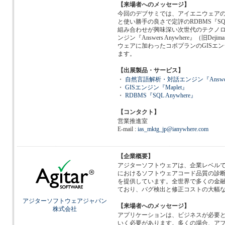
【来場者へのメッセージ】
今回のデブサミでは、アイエニウェア
と使い勝手の良さで定評のRDBMS『SQL
組み合わせが興味深い次世代のテクノ
ンジン『Answers Anywhere』（旧Dej
ウェアに加わったコボプランのGISエンジ
ます。
【出展製品・サービス】
・
自然言語解析・対話エンジン『Answers 
・
GISエンジン『Maplet』
・
RDBMS『SQL Anywhere』
【コンタクト】
営業推進室
E-mail :
ias_mktg_jp@ianywhere.com
【企業概要】
アジターソフトウェアは、企業レベルでの
におけるソフトウェアコード品質の診
を提供しています。全世界で多くの金融機
ており、バグ検出と修正コストの大幅
アジターソフトウェアジャパン
【来場者へのメッセージ】
株式会社
アプリケーションは、ビジネスが必要
いく必要があります。多くの場合、ア