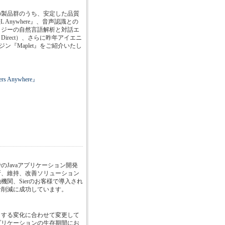
の製品群のうち、安定した品質
 Anywhere』、音声認識との
ロジーの自然言語解析と対話エ
ima Direct）、さらに昨年アイエニ
ン『Maplet』をご紹介いたし
Anywhere』
Javaアプリケーション開発
断、維持、改善ソリューション
関、Sierのお客様で導入され
な削減に成功しています。
とする変化に合わせて変更して
プリケーションの生存期間にお