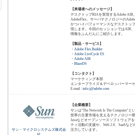
【来場者へのメッセージ】
デスクトップRIAを実現するAdobe A
AdobeFlex、サーバテクノロジーのAdobe 
かつハイパフォーマンスなデスクトッ
現します。今回のセッションではAIR、F
情報をふんだんにご紹介します。
【製品・サービス】
・Adobe Flex Builder
・Adobe LiveCycle
ES
・Adobe AIR
・BlazeDS
【コンタクト】
マーケティング本部
エンタープライズ＆デベロッパーマー
E-mail :
info-j@adobe.com
【企業概要】
サンは"The Network Is The Comp
世界の主要市場を支えるテクノロジー開発を
Javaなどオープンソースソフトウェア
ティ活動の支援や、Web 2.0、SaaS
サン・マイクロシステムズ株式会
注力しています。
社