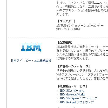
を持つ、もっと小さな「情報ユニット
化し、有機的につなぎ、活用できるよ
XMLアプリケーション開発手法とその最
介します。
【コンタクト】
xfy専用インフォメーションセンター
TEL : 03-5412-9197
【企業概要】
IBMは業界標準の策定をリードし、オ
群を提供しています。既存のアプリケ
システム開発・運用管理を容易にする
に貢献するITを支えます。
日本アイ・ビー・エム株式会社
【来場者へのメッセージ】
世界中の開発者の意見を取り入れなが
Webアプリケーション・プラットフォーム Pr
ョンにてご紹介いたします。皆様のご
【出展製品・サービス】
・
IBM SOA ポータル
・
IBM developerWorks
・
IBM WebSphere ソフトウェア
・
IBM Rational ソフトウェア