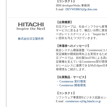
【コンタクト】
IBM developerWorks 事務局
E-mail :
DEVWORKS@jp.ibm.com
【企業概要】
日立グループは、社会インフラから家
サービスに至るまで、幅広い分野に業
ーポレートステートメント「Inspire th
い息吹を与えつづけていきます。
株式会社日立製作所
【来場者へのメッセージ】
統合システム構築基盤「Cosminexus
安定稼動や開発効率向上を実現するため
立ブースでは、自社製JavaVMによる
定稼働を支えているCosminexus実行
がシームレスに連携できるMyEclipse日本
発環境をご紹介します。
【出展製品・サービス】
・
Cosminexus 実行環境
・
Cosminexus 開発環境
【コンタクト】
ソフトウェア事業部Eビジネス拡販セン
E-mail :
cosminexus-s@itg.hitachi.co.jp