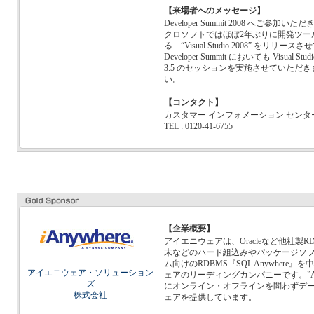
【来場者へのメッセージ】
Developer Summit 2008 へご
クロソフトではほぼ2年ぶりに開発ツール Vis
る “Visual Studio 2008” をリ
Developer Summit においても Visual Stud
3.5 のセッションを実施させていただ
い。
【コンタクト】
カスタマー インフォメーション センタ
TEL : 0120-41-6755
【企業概要】
アイエニウェアは、Oracleなど他社製R
末などのハード組込みやパッケージソ
ム向けのRDBMS『SQL Anywher
アイエニウェア・ソリューション
ェアのリーディングカンパニーです。”Alway
ズ
にオンライン・オフラインを問わずデ
株式会社
ェアを提供しています。