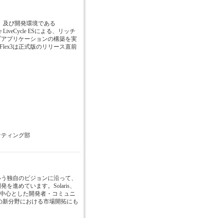
IR、及び開発環境である
LiveCycle ESによる、リッチ
プアプリケーションの構築を実
lex3は正式版のリリース直前
ケティング部
uter"という独自のビジョンに沿って、
進めています。Solaris、
を中心とした開発者・コミュニ
などの新分野における市場開拓にも