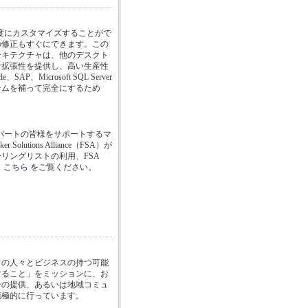
を高度にカスタマイズすることがで
の修正もすぐにできます。この
ーキテクチャは、他のデスクト
な拡張性を提供し、高い生産性
SAP、Microsoft SQL Server
テムを補って完全にするため
キスパートの皆様をサポートするマ
lutions Alliance（FSA）が
リングリストの利用、FSA
、
こちら
をご覧ください。
ての人々とビジネスの持つ可能
すること」をミッションに、お
ンの提供、あるいは地域コミュ
積極的に行っています。