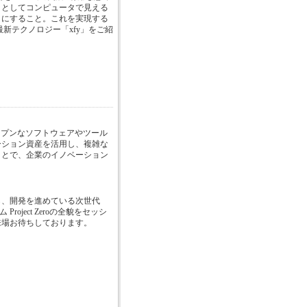
」としてコンピュータで見える
うにすること。これを実現する
新テクノロジー「xfy」をご紹
ープンなソフトウェアやツール
ーション資産を活用し、複雑な
ことで、企業のイノベーション
ら、開発を進めている次世代
oject Zeroの全貌をセッシ
来場お待ちしております。