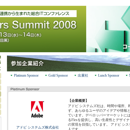
Platinum Sponsor
Gold Sponsor
出展社
Lunch Sponsor
【企業概要】
アドビ システムズ社は、時間や場所、
ず、あらゆるユーザのアイデアや情報
ています。デベロッパーマーケットには
るFlexを提供し、高い生産性とデザイ
の実現を目指しています。 アドビ シス
アドビ システムズ株式会社
人です。