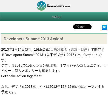
menu
Home
公募セッション
Developers Summit 2013 Action!
公募レポーター with CodeZine
2013年2月14日(木)、15日(金)に
目黒雅叙園（東京・目黒）
で開催す
公募コミュニティ
るDevelopers Summit 2013（以下デブサミ2013）のプレサイトで
個人スポンサー
す。
デブサミ2013ではセッション登壇者、オフィシャルコミュニティ、ラ
イベント協賛
イター、個人スポンサーを募集します。
お問い合わせ
Let's take action together!!
なお、デブサミ2013本サイトは2012年12月19日(水)にオープンする
予定です。