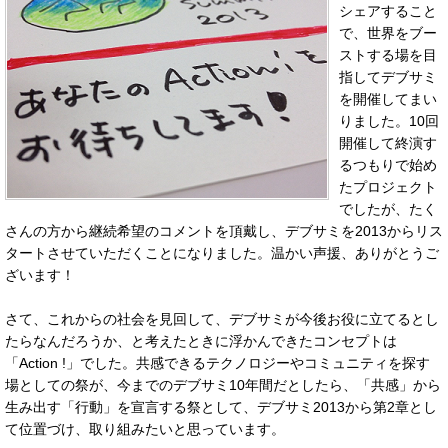
シェアすること
で、世界をブー
ストする場を目
指してデブサミ
を開催してまい
りました。10回
開催して終演す
るつもりで始め
たプロジェクト
でしたが、たく
さんの方から継続希望のコメントを頂戴し、デブサミを2013からリス
タートさせていただくことになりました。温かい声援、ありがとうご
ざいます！
さて、これからの社会を見回して、デブサミが今後お役に立てるとし
たらなんだろうか、と考えたときに浮かんできたコンセプトは
「Action !」でした。共感できるテクノロジーやコミュニティを探す
場としての祭が、今までのデブサミ10年間だとしたら、「共感」から
生み出す「行動」を宣言する祭として、デブサミ2013から第2章とし
て位置づけ、取り組みたいと思っています。