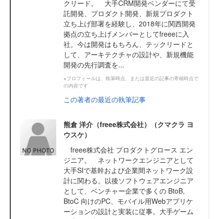
クリード。 大手CRM開発ベンダーにて受
託開発、プロダクト開発、新規プロダクト
立ち上げ部署を経験し、2018年に関西開発
拠点の立ち上げメンバーとしてfreeeに入
社。今は開発はもちろん、テックリードと
して、アーキテクチャの設計や、新規機能
開発の先行調査を...
※プロフィールは、執筆時点、または直近の記事の寄稿時点で
の内容です
この著者の最近の執筆記事
熊倉 洋介（freee株式会社）（クマクラ ヨ
ウスケ）
freee株式会社 プロダクトグロース エン
ジニア。 ネットワークエンジニアとして
大手SIで基幹および企業間ネットワーク設
計に関わる。以後ソフトウェアエンジニア
として、ベンチャー企業で多くの BtoB,
BtoC 向けのPC、モバイル用Webアプリケ
ーションの設計と実装に従事。大手ゲーム