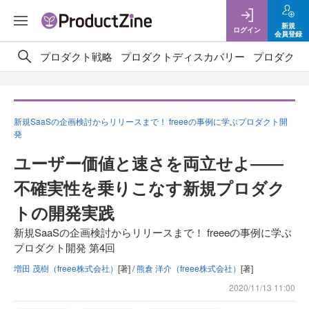
新規
ログイン
会員登録
プロダクト戦略
プロダクトディスカバリー
プロダクト
新規SaaSの企画検討からリリースまで！ freeeの事例に学ぶプロダクト開
発
ユーザー価値と速さを両立せよ――
不確実性を乗りこなす新規プロダク
トの開発実践
新規SaaSの企画検討からリリースまで！ freeeの事例に学ぶ
プロダクト開発 第4回
増田 茂樹（freee株式会社）
[著] /
熊倉 洋介（freee株式会社）
[著]
2020/11/13 11:00