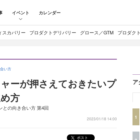
事
イベント
カレンダー
ィスカバリー
プロダクトデリバリー
グロース／GTM
プロダク
合い方
ジャーが押さえておきたいプ
ア
進め方
との向き合い方 第4回
1
2023/01/18 14:00
ポスト
2