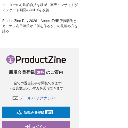
モニターの心理的負担を軽減、楽天インサイトが
アンケート画面のUI/UXを改善
ProductZine Day 2026、AbemaTV田所義朗氏と
カミナシ右田涼氏が「何を作るか」の見極め方を
語る
新規会員登録
のご案内
無料
・全ての過去記事が閲覧できます
・会員限定メルマガを受信できます
メールバックナンバー
新規会員登録
無料
ログイン