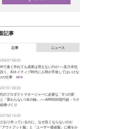
着記事
記事
ニュース
/08/07 08:00
AIで速く作れても成果は増えないのか──及川卓也
説く、AIネイティブ時代に人間が手放してはいけな
つの仕事
NEW
/07/31 08:30
時代のプロダクトマネージャーに必要な「3つの変
と「変わらない1本の軸」──ARR500億円超・ラク
組織づくり
/07/30 10:00
どおり作っているのに、なぜ良くならないのか
「アウトプット脳」と「ユーザー価値脳」に橋をか