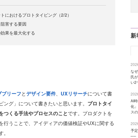
トにおけるプロトタイピング（2/2）
を阻害する要因
の効果を最大化する
新
2026
なぜ
氏が
い2
ブブリーフ
と
デザイン要件
、
UXリサーチ
について書
2026
AI
ピング」について書きたいと思います。
プロトタイ
化」
スの
をつくる手法やプロセスのこと
です。プロダクトを
を行うことで、アイディアの価値検証やUXに関する
2026
予定
す。
──