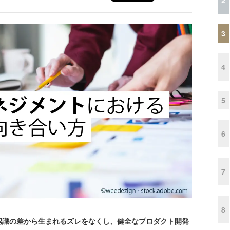
3
4
5
6
7
8
識の差から生まれるズレをなくし、健全なプロダクト開発