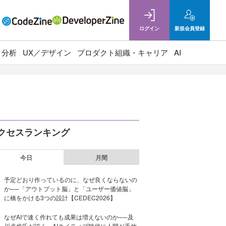
ログイン
新規
会員登録
ト分析
UX／デザイン
プロダクト組織・キャリア
AI
クセスランキング
今日
月間
予定どおり作っているのに、なぜ良くならないの
か──「アウトプット脳」と「ユーザー価値脳」
に橋をかける3つの設計【CEDEC2026】
なぜAIで速く作れても成果は増えないのか──及
川卓也氏が説く、AIネイティブ時代に人間が手放