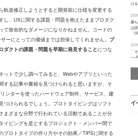
ける
ら軌道修正しようとすると開発前に仕様を変更する
2026
すし、UXに関する課題・問題を抱えたままプロダク
勝ち
は誰
って致命的なダメージになりかねません。コードの
「G
ーザーにとっての価値までは担保してくれません。
プ
2026
ロダクトの課題・問題を早期に発見すること
につな
「そ
──
ットで少し調べてみると、Webやアプリといった
関する記事や書籍を見つけられると思いますが、そ
プリンターを使ったハードウェア制作、サービス、建
イ
見つけられるでしょう。プロトタイピングはソフト
さまざまな分野で行われている活動であることが分
タイピングを是とするプロジェクト・メンバー間で
プロトタイプの作り方やその効果／TIPSに関する