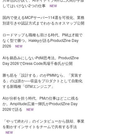
してはいけない2つの仕事
NEW
国内で使えるMCPサーバー114選を可視化、業務
別逆引きや認証方式までわかるカオスマップ公開
ロードマップも職種も溶ける時代、PMは才能で
なく型で勝つ。Hakkyが語るProductZine Day
2026
NEW
AIを鵜呑みにしないPdM思考法。ProductZine
Day 2026でDress Code馬場千春氏が公開
勝ち筋を「設計する」のがPMMなら、「実装す
る」のは誰か──収益をプロダクトとして自動化
する新職種「GTMエンジニア」
AIが分析を担う時代、PMの仕事はどこに残る
か。Amplitude広瀬一輝氏がProductZine Day
2026で語る
NEW
「やって終わり」のインタビューから脱却、事業
を動かすインサイトをチームで共有する手法
NEW