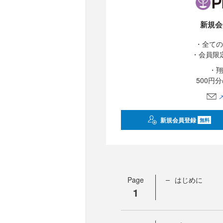
新規会
・全ての
・会員限
・翔
500円
新規会員登録
無料
Page
はじめに
1