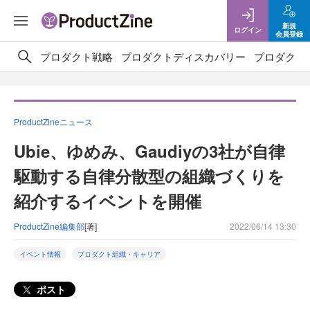
新規
ログイン
会員登録
プロダクト戦略
プロダクトディスカバリー
プロダクト
ProductZineニュース
Ubie、ゆめみ、Gaudiyの3社が自律
駆動する自律分散型の組織づくりを
紹介するイベントを開催
ProductZine編集部
[著]
2022/06/14 13:30
イベント情報
プロダクト組織・キャリア
ポスト