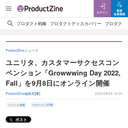
新規
ログイン
会員登録
プロダクト戦略
プロダクトディスカバリー
プロダクト
ProductZineニュース
ユニリタ、カスタマーサクセスコン
ベンション「Growwwing Day 2022,
Fall」を9月8日にオンライン開催
ProductZine編集部
[著]
2022/08/24 16:00
イベント情報
グロース／GTM
ポスト