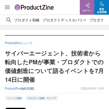
新規
ログイン
会員登録
プロダクト戦略
プロダクトディスカバリー
プロダクト
ProductZineニュース
サイバーエージェント、技術者から
転向したPMが事業・プロダクトでの
価値創造について語るイベントを7月
14日に開催
ProductZine編集部
[著]
2025/06/24 13:45
イベント情報
プロダクト組織・キャリア