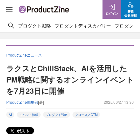
新規
ログイン
会員登録
プロダクト戦略
プロダクトディスカバリー
プロダクト
ProductZineニュース
ラクスとChillStack、AIを活用した
PM戦略に関するオンラインイベント
を7月23日に開催
ProductZine編集部
[著]
2025/06/27 13:30
AI
イベント情報
プロダクト戦略
グロース／GTM
ポスト