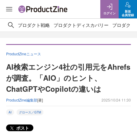
新規
ログイン
会員登録
プロダクト戦略
プロダクトディスカバリー
プロダクト
ProductZineニュース
AI検索エンジン4社の引用元をAhrefs
が調査。「AIO」のヒント、
ChatGPTやCopilotの違いは
ProductZine編集部
[著]
2025/10/24 11:30
AI
グロース／GTM
ポスト