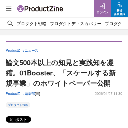
新規
ログイン
会員登録
プロダクト戦略
プロダクトディスカバリー
プロダクト
ProductZineニュース
論文500本以上の知見と実践知を凝
縮。01Booster、「スケールする新
規事業」のホワイトペーパー公開
ProductZine編集部
[著]
2026/01/07 11:30
プロダクト戦略
ポスト